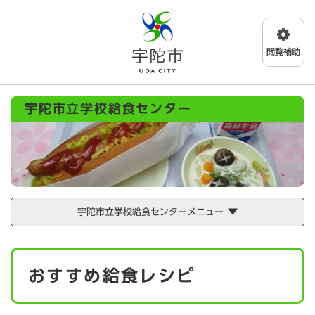
ペ
メニューを飛ばして本文へ
ー
ジ
の
先
頭
で
宇陀市立学校給食センター
す
。
宇陀市立学校給食センターメニュー
本
おすすめ給食レシピ
文