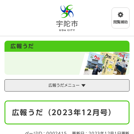
ペ
メニューを飛ばして本文へ
ー
ジ
の
先
頭
で
広報うだ
す
。
広報うだメニュー
本
広報うだ（2023年12月号）
文
ページID：0002415
更新日：2023年12月1日更新