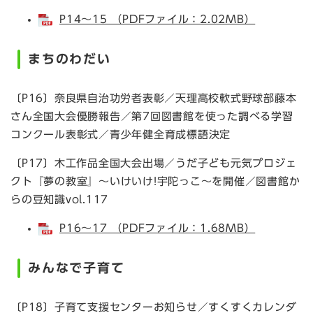
P14～15 （PDFファイル：2.02MB）
まちのわだい
〔P16〕奈良県自治功労者表彰／天理高校軟式野球部藤本
さん全国大会優勝報告／第7回図書館を使った調べる学習
コンクール表彰式／青少年健全育成標語決定
〔P17〕木工作品全国大会出場／うだ子ども元気プロジェ
クト『夢の教室』～いけいけ!宇陀っこ～を開催／図書館か
らの豆知識vol.117
P16～17 （PDFファイル：1.68MB）
みんなで子育て
〔P18〕子育て支援センターお知らせ／すくすくカレンダ