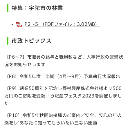
特集：宇陀市の林業
P2～5 （PDFファイル：3.02MB）
市政トピックス
〔P6～7〕市職員の給与と職員数など、人事行政の運営状
況をお知らせします
〔P8〕令和5年度上半期（4月～9月）予算執行状況報告
〔P9〕創業50周年を記念し野村興産株式会社様より500
万円のご寄附を受領／うだ産フェスタ2023を開催しまし
た
〔P10〕令和5年秋開始接種のご案内／安全。安心の年の
瀬を!／あなたに知ってもらいたい三ない運動