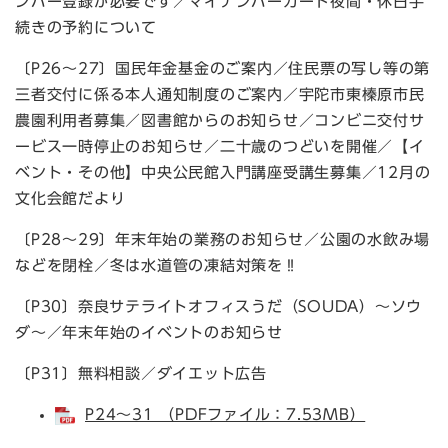
ンバー登録が必要です／マイナンバーカード夜間・休日手
続きの予約について
〔P26～27〕国民年金基金のご案内／住民票の写し等の第
三者交付に係る本人通知制度のご案内／宇陀市東榛原市民
農園利用者募集／図書館からのお知らせ／コンビニ交付サ
ービス一時停止のお知らせ／二十歳のつどいを開催／【イ
ベント・その他】中央公民館入門講座受講生募集／12月の
文化会館だより
〔P28～29〕年末年始の業務のお知らせ／公園の水飲み場
などを閉栓／冬は水道管の凍結対策を‼
〔P30〕奈良サテライトオフィスうだ（SOUDA）～ソウ
ダ～／年末年始のイベントのお知らせ
〔P31〕無料相談／ダイエット広告
P24～31 （PDFファイル：7.53MB）