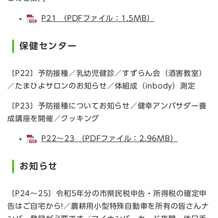
P21 （PDFファイル：1.5MB）
保健センター
〔P22〕予防接種／乳幼児健診／すずらん会（酒害教室）
／たまひよサロンのお知らせ／体組成（inbody）測定
〔P23〕予防接種についてお知らせ／健幸アンバサダー養
成講座を開催／クッキング
P22～23 （PDFファイル：2.96MB）
お知らせ
〔P24～25〕令和5年分の市県民税申告・所得税の確定申
告はご自宅から!／農耕用小型特殊自動車を所有の皆さんナ