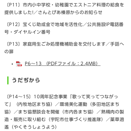
〔P11〕市内小中学校・幼稚園でエストニア料理の給食を
提供しました!／さんとぴあ榛原からのお知らせ
〔P12〕宝くじ助成金で地域を活性化／公共施設IP電話番
号・ダイヤルイン番号
〔P13〕家庭用生ごみ処理機補助金を交付します／手話へ
の扉
P6～13 （PDFファイル：2.4MB）
うだぢから
〔P14～15〕10周年記念事業「歌って笑ってつながっ
て」（内牧地区まち協）／環境美化運動（多田地区まち
協）／まち協懇談会を開催（市内各まち協）／熟精肉の製
造・販売に取り組む（宇陀市仕事づくり推進隊）／薬草逍
遙（やくそうしょうよう）