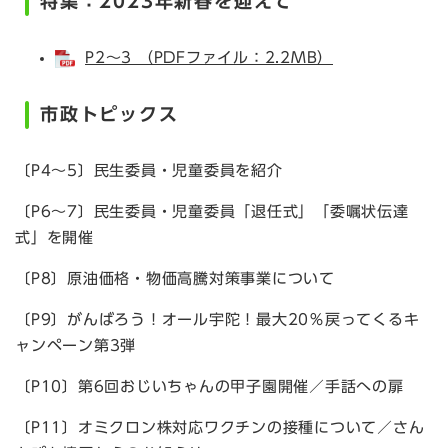
特集：2023年新春を迎えて
P2～3 （PDFファイル：2.2MB）
市政トピックス
〔P4～5〕民生委員・児童委員を紹介
〔P6～7〕民生委員・児童委員「退任式」「委嘱状伝達
式」を開催
〔P8〕原油価格・物価高騰対策事業について
〔P9〕がんばろう！オール宇陀！最大20％戻ってくるキ
ャンペーン第3弾
〔P10〕第6回おじいちゃんの甲子園開催／手話への扉
〔P11〕オミクロン株対応ワクチンの接種について／さん