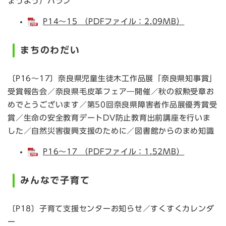
ょうよう）ハラン
P14～15 （PDFファイル：2.09MB）
まちのわだい
〔P16～17〕奈良県児童生徒木工作品展「奈良県知事賞」
受賞報告会／奈良県毛皮革フェア―開催／秋の叙勲受章お
めでとうございます／第50回奈良県障害者作品展優秀賞受
賞／生命の安全教育デートDV防止教育出前講座を行いま
した／自然災害復興支援のために／図書館からのまめ知識
P16～17 （PDFファイル：1.52MB）
みんなで子育て
〔P18〕子育て支援センターお知らせ／すくすくカレンダ
ー