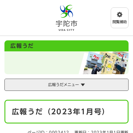
ペ
メニューを飛ばして本文へ
ー
ジ
の
先
頭
で
広報うだ
す
。
広報うだメニュー
本
広報うだ（2023年1月号）
文
ページID：0002412
更新日：2023年1月1日更新