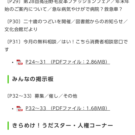
〔P29〕第28回菟田野毛皮革ファッションフェア／年末年
始のご案内について／急な病気やけがで病院？救急車？
〔P30〕二十歳のつどいを開催／図書館からのお知らせ／
文化会館だより
〔P31〕今月の無料相談／はい！こちら消費者相談窓口で
す
P24～31 （PDFファイル：2.86MB）
みんなの掲示板
〔P32～33〕募集／催し／その他
P32～33 （PDFファイル：1.68MB）
きらめけ！うだスター
・人権コーナー