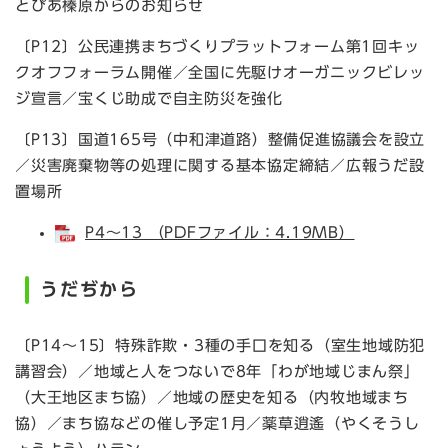
とぴあ榛原からのお知らせ
〔P12〕公民連携まちづくりプラットフォーム第1回キッ
クオフフォーラム開催／全国に先駆けオーガニックビレッ
ジ宣言／宝くじ助成で自主防災を強化
〔P13〕国道165号（中和津道路）整備促進協議会を設立
／災害廃棄物等の処理に関する基本協定締結／広報うだ設
置場所
P4～13 （PDFファイル：4.19MB）
うだぢから
〔P14～15〕特殊詐欺・3種の手口を知る（室生地域防犯
講習会）／地域と人をつないで8年「わが地域じまん祭」
（大王地区まち協）／地域の歴史を知る（内牧地域まち
協）／まち協などの催し予定1月／薬草逍遙（やくそうし