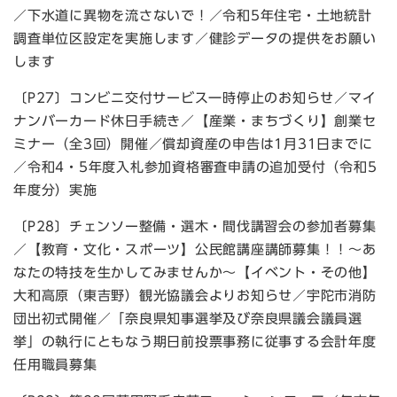
／下水道に異物を流さないで！／令和5年住宅・土地統計
調査単位区設定を実施します／健診データの提供をお願い
します
〔P27〕コンビニ交付サービス一時停止のお知らせ／マイ
ナンバーカード休日手続き／【産業・まちづくり】創業セ
ミナー（全3回）開催／償却資産の申告は1月31日までに
／令和4・5年度入札参加資格審査申請の追加受付（令和5
年度分）実施
〔P28〕チェンソー整備・選木・間伐講習会の参加者募集
／【教育・文化・スポーツ】公民館講座講師募集！！～あ
なたの特技を生かしてみませんか～【イベント・その他】
大和高原（東吉野）観光協議会よりお知らせ／宇陀市消防
団出初式開催／「奈良県知事選挙及び奈良県議会議員選
挙」の執行にともなう期日前投票事務に従事する会計年度
任用職員募集