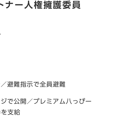
トナー人権擁護委員
）
始／避難指示で全員避難
ージで公開／プレミアム八っぴー
券を支給