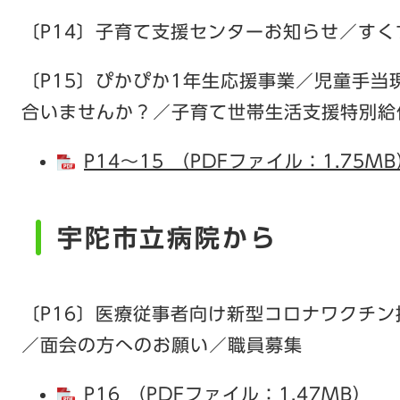
〔P14〕子育て支援センターお知らせ／す
〔P15〕ぴかぴか1年生応援事業／児童手
合いませんか？／子育て世帯生活支援特別給
P14～15 （PDFファイル：1.75M
宇陀市立病院から
〔P16〕医療従事者向け新型コロナワクチ
／面会の方へのお願い／職員募集
P16 （PDFファイル：1.47MB）