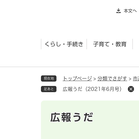
ペ
本文へ
ー
ジ
の
先
くらし・手続き
子育て・教育
頭
で
す
。
トップページ
>
分類でさがす
>
市
現在地
広報うだ（2021年6月号）
足あと
広報うだ