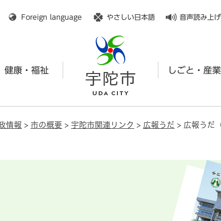
メニューを飛ばして本文へ
Foreign language
やさしい日本語
音声読み上げ
健康・福祉
しごと・産業
政情報
>
市の概要
>
宇陀市関連リンク
>
広報うだ
>
広報うだ（