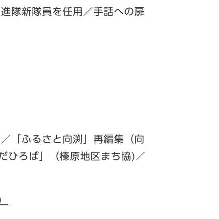
推進隊新隊員を任用／手話への扉
介／「ふるさと向渕」再編集（向
だひろば」（榛原地区まち協)／
B）