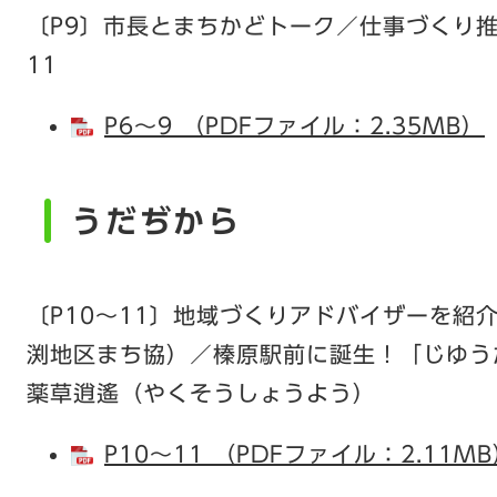
〔P9〕市長とまちかどトーク／仕事づくり
11
P6～9 （PDFファイル：2.35MB）
うだぢから
〔P10～11〕地域づくりアドバイザーを紹
渕地区まち協）／榛原駅前に誕生！「じゆう
薬草逍遙（やくそうしょうよう）
P10～11 （PDFファイル：2.11M