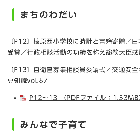
まちのわだい
〔P12〕榛原西小学校に時計と書籍寄贈／
受賞／行政相談活動の功績を称え総務大臣感
〔P13〕自衛官募集相談員委嘱式／交通安
豆知識vol.87
P12～13 （PDFファイル：1.53M
みんなで子育て