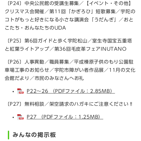
〔P24〕中央公民館の受講生募集／【イベント・その他】
クリスマス会開催／第11回「かぎろひ」短歌募集／宇陀の
コトがもっと好きになる小さな講演会「うだんぎ」／おと
こたち・おんなたちのUDA
〔P25〕第6回ガイドと歩く宇陀松山／室生寺国宝五重塔
と紅葉ライトアップ／第36回毛皮革フェアINUTANO
〔P26〕人事異動／職員募集／平成榛原子供のもり公園駐
車場工事のお知らせ／宇陀市障がい者作品展／11月の文化
会館だより／市民のみなさんへお礼
P22～26 （PDFファイル：2.85MB）
〔P27〕無料相談／架空請求のハガキにご注意ください‼
P27 （PDFファイル：1.25MB）
みんなの掲示板