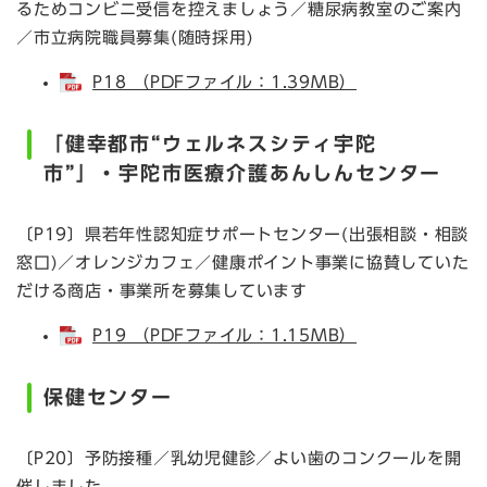
るためコンビニ受信を控えましょう／糖尿病教室のご案内
／市立病院職員募集(随時採用)
P18 （PDFファイル：1.39MB）
「健幸都市“ウェルネスシティ宇陀
市”」・宇陀市医療介護あんしんセンター
〔P19〕県若年性認知症サポートセンター(出張相談・相談
窓口)／オレンジカフェ／健康ポイント事業に協賛していた
だける商店・事業所を募集しています
P19 （PDFファイル：1.15MB）
保健センター
〔P20〕予防接種／乳幼児健診／よい歯のコンクールを開
催しました