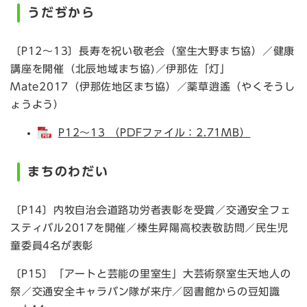
うだぢから
〔P12～13〕長寿を祝い敬老会（室生大野まち協）／健康
講座を開催（北辰地域まち協)／伊那佐「灯」
Mate2017（伊那佐地区まち協）／薬草逍遙（やくそうし
ょうよう）
P12～13 （PDFファイル：2.71MB）
まちのわだい
〔P14〕内牧自治会道路功労者表彰を受賞／交通安全フェ
スティバル2017を開催／榛生昇陽高校表敬訪問／民生児
童委員4名が表彰
〔P15〕「アートと芸能の里室生」大芸術祭室生天地人の
祭／交通安全キャラバン隊が来庁／図書館からの豆知識