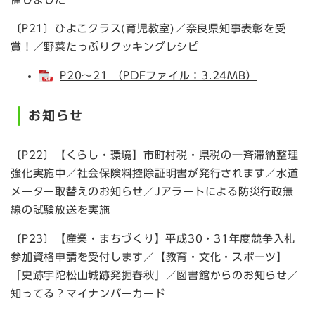
〔P21〕ひよこクラス(育児教室)／奈良県知事表彰を受
賞！／野菜たっぷりクッキングレシピ
P20～21 （PDFファイル：3.24MB）
お知らせ
〔P22〕【くらし・環境】市町村税・県税の一斉滞納整理
強化実施中／社会保険料控除証明書が発行されます／水道
メーター取替えのお知らせ／Jアラートによる防災行政無
線の試験放送を実施
〔P23〕【産業・まちづくり】平成30・31年度競争入札
参加資格申請を受付します／【教育・文化・スポーツ】
「史跡宇陀松山城跡発掘春秋」／図書館からのお知らせ／
知ってる？マイナンバーカード