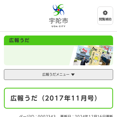
ペ
メニューを飛ばして本文へ
ー
ジ
の
先
頭
で
広報うだ
す
。
広報うだメニュー
本
広報うだ（2017年11月号）
文
ページID：0002343
更新日：2024年12月16日更新