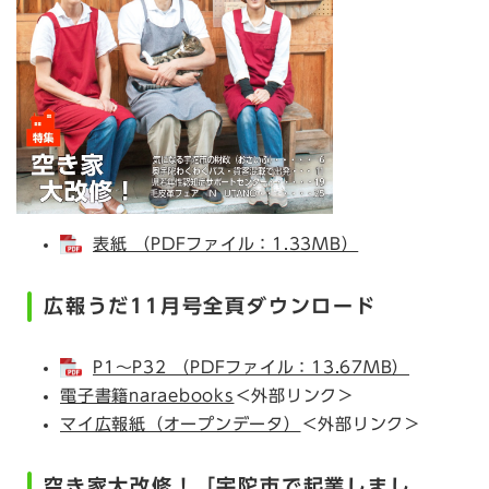
表紙 （PDFファイル：1.33MB）
広報うだ11月号全頁ダウンロード
P1～P32 （PDFファイル：13.67MB）
電子書籍naraebooks
＜外部リンク＞
マイ広報紙（オープンデータ）
＜外部リンク＞
空き家大改修！「宇陀市で起業しまし