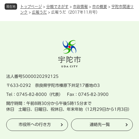
トップページ
>
分類でさがす
>
市政情報
>
市の概要
>
宇陀市関連リ
現在地
ンク
>
広報うだ
>
広報うだ（2017年11月号）
法人番号5000020292125
〒633-0292 奈良県宇陀市榛原下井足17番地の3
Tel：0745-82-8000（代表） Fax：0745-82-3900
開庁時間：午前8時30分から午後5時15分まで
休日 土曜日、日曜日、祝休日、年末年始（12月29日から1月3日）
市役所への行き方
連絡先一覧