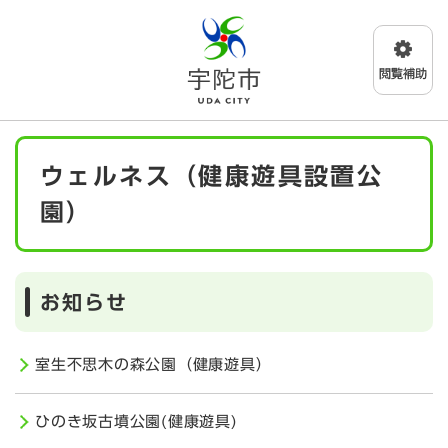
ペ
メニューを飛ばして本文へ
ー
ジ
の
先
頭
で
本
す
ウェルネス（健康遊具設置公
文
。
園）
お知らせ
室生不思木の森公園（健康遊具）
ひのき坂古墳公園(健康遊具)