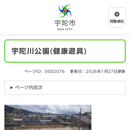
ペ
メニューを飛ばして本文へ
ー
ジ
の
先
頭
で
本
す
宇陀川公園(健康遊具)
文
。
ページID：0002076
更新日：2026年1月27日更新
ページ内目次