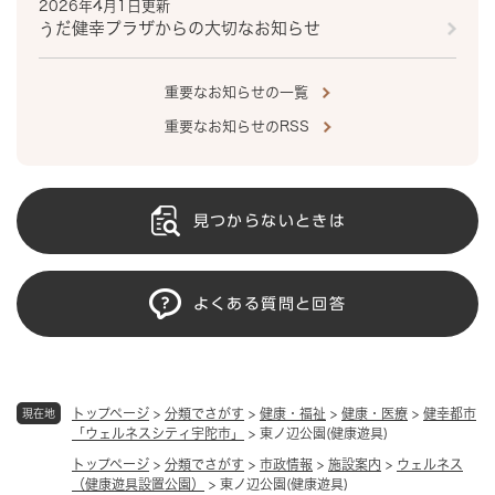
2026年4月1日更新
うだ健幸プラザからの大切なお知らせ
重要なお知らせの一覧
重要なお知らせのRSS
見つからないときは
よくある質問と回答
トップページ
>
分類でさがす
>
健康・福祉
>
健康・医療
>
健幸都市
現在地
「ウェルネスシティ宇陀市」
>
東ノ辺公園(健康遊具)
トップページ
>
分類でさがす
>
市政情報
>
施設案内
>
ウェルネス
（健康遊具設置公園）
>
東ノ辺公園(健康遊具)