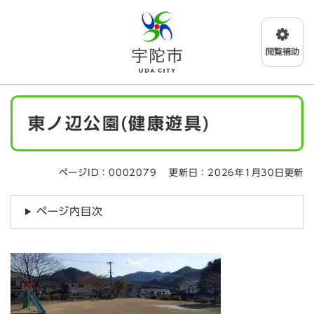
ペ
メニューを飛ばして本文へ
ー
ジ
の
先
頭
で
本
す
東ノ辺公園(健康遊具)
文
。
ページID：0002079
更新日：2026年1月30日更新
ページ内目次