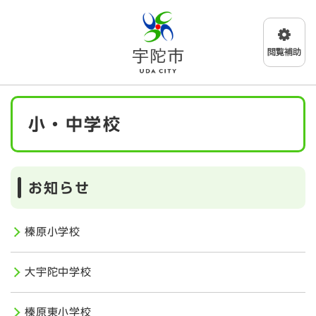
ペ
メニューを飛ばして本文へ
ー
ジ
の
先
頭
で
本
す
小・中学校
文
。
お知らせ
榛原小学校
大宇陀中学校
榛原東小学校