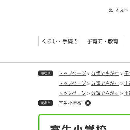
ペ
本文へ
ー
ジ
の
先
くらし・手続き
子育て・教育
頭
で
す
。
トップページ
>
分類でさがす
>
子
現在地
トップページ
>
分類でさがす
>
市
トップページ
>
分類でさがす
>
市
室生小学校
足あと
本
室生小学校
文