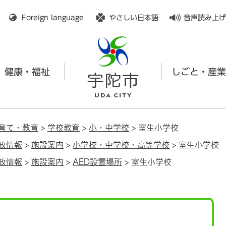
メニューを飛ばして本文へ
Foreign language
やさしい日本語
音声読み上げ
健康・福祉
しごと・産業
育て・教育
>
学校教育
>
小・中学校
>
室生小学校
政情報
>
施設案内
>
小学校・中学校・高等学校
>
室生小学校
政情報
>
施設案内
>
AED設置場所
>
室生小学校