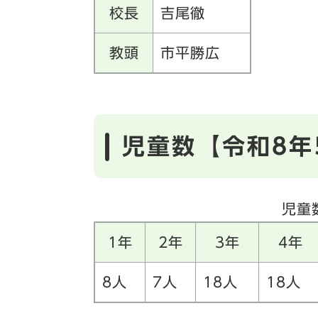
校長
吉尾徹
教頭
市平勝広
児童数【令和8年
児童
1年
2年
3年
4年
8人
7人
18人
18人