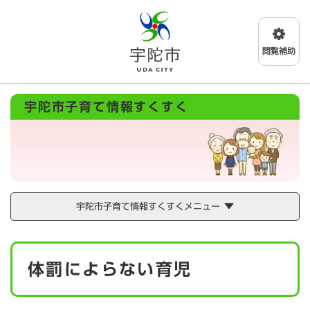
ペ
メニューを飛ばして本文へ
ー
ジ
の
先
頭
で
宇陀市子育て情報すくすく
す
。
宇陀市子育て情報すくすくメニュー
本
体罰によらない育児
文