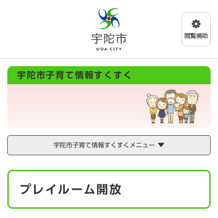
ペ
メニューを飛ばして本文へ
ー
ジ
の
先
頭
で
宇陀市子育て情報すくすく
す
。
宇陀市子育て情報すくすくメニュー
本
プレイルーム開放
文