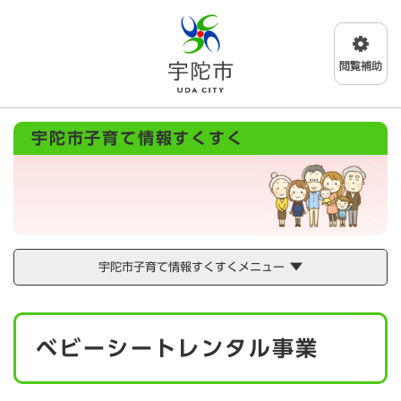
ペ
メニューを飛ばして本文へ
ー
ジ
の
先
頭
で
宇陀市子育て情報すくすく
す
。
宇陀市子育て情報すくすくメニュー
本
ベビーシートレンタル事業
文