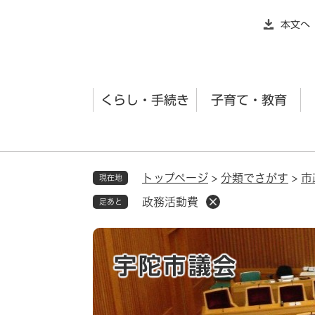
ペ
本文へ
ー
ジ
の
先
くらし・手続き
子育て・教育
頭
で
す
。
トップページ
>
分類でさがす
>
市
現在地
政務活動費
足あと
宇陀市議会