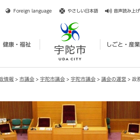
メニューを飛ばして本文へ
Foreign language
やさしい日本語
音声読み上げ
健康・福祉
しごと・産業
政情報
>
市議会
>
宇陀市議会
>
宇陀市議会
>
議会の運営
>
政