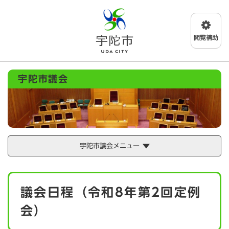
ペ
メニューを飛ばして本文へ
ー
ジ
の
先
頭
で
宇陀市議会
す
。
宇陀市議会メニュー
本
議会日程（令和8年第2回定例
文
会）