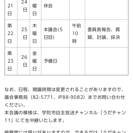
24
21
曜
休会
日
日
日
第
木
午前
25
本議会(5
委員長報告、質
22
曜
10
日
日目)
疑、討論、採決
日
日
時
第
金
26
23
曜
予備日
日
日
日
なお、日程、開議時間は変更されることがありますので、
議会事務局（82-5771、IP88-9082）までお問い合わせ
ください。
本会議の模様は、宇陀市自主放送チャンネル「うだチャン
11」にて生中継いたします。
傍聴席には限りがありますので、できるだけ「うだチャン