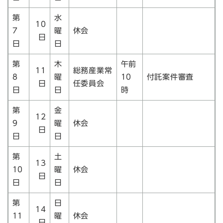
第
水
10
7
曜
休会
日
日
日
第
木
午前
11
総務産業常
8
曜
10
付託案件審査
日
任委員会
日
日
時
第
金
12
9
曜
休会
日
日
日
第
土
13
10
曜
休会
日
日
日
第
日
14
11
曜
休会
日