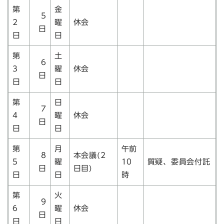
第
金
5
2
曜
休会
日
日
日
第
土
6
3
曜
休会
日
日
日
第
日
7
4
曜
休会
日
日
日
第
月
午前
8
本会議(2
5
曜
10
質疑、委員会付託
日
日目)
日
日
時
第
火
9
6
曜
休会
日
日
日