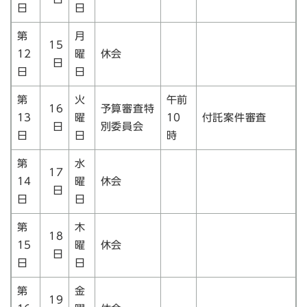
日
日
第
月
15
12
曜
休会
日
日
日
第
火
午前
16
予算審査特
13
曜
10
付託案件審査
日
別委員会
日
日
時
第
水
17
14
曜
休会
日
日
日
第
木
18
15
曜
休会
日
日
日
第
金
19