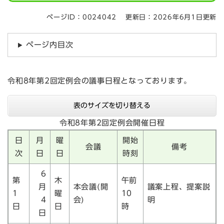
ページID：0024042
更新日：2026年6月1日更新
ページ内目次
令和8年第2回定例会の議事日程となっております。
表のサイズを切り替える
令和8年第2回定例会開催日程
日
月
曜
開始
会議
備考
次
日
日
時刻
6
第
木
午前
月
本会議(開
議案上程、提案説
1
曜
10
4
会)
明
日
日
時
日