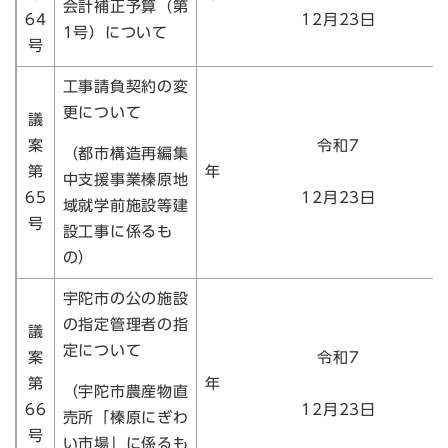
会計補正予算（第
64
12月23日
1号）について
号
工事請負契約の変
更について
議
案
令和7
（都市構造再編集
第
中支援事業榛原地
65
12月23日
域就学前施設等建
号
設工事に係るも
の）
宇陀市の公の施設
の指定管理者の指
議
定について
案
令和7
第
（宇陀市農産物直
66
12月23日
売所「榛原にぎわ
号
い市場」に係るも