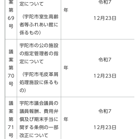
案
令和7
定について
第
（宇陀市室生高齢
69
12月23日
者等ふれあい館に
号
係るもの）
宇陀市の公の施設
議
の指定管理者の指
案
令和7
定について
第
（宇陀市毛皮革屑
70
12月23日
処理施設に係るも
号
の）
議
宇陀市議会議員の
案
議員報酬、費用弁
令和7
第
償及び期末手当に
71
関する条例の一部
12月23日
号
改正について