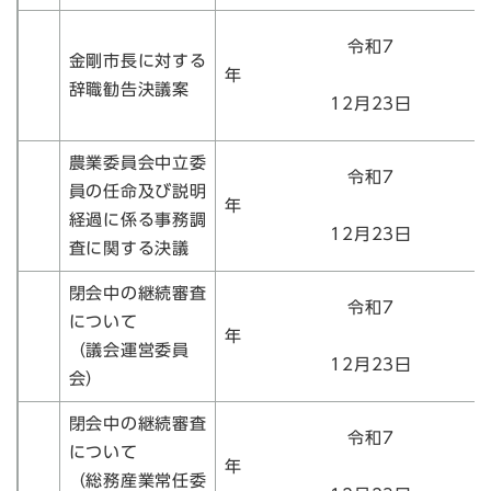
令和7
金剛市長に対する
辞職勧告決議案
12月23日
農業委員会中立委
令和7
員の任命及び説明
経過に係る事務調
12月23日
査に関する決議
閉会中の継続審査
令和7
について
（議会運営委員
12月23日
会）
閉会中の継続審査
令和7
について
（総務産業常任委