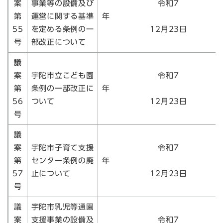
案
事業等の設備及び
令和7
第
運営に関する基準
55
を定める条例の一
12月23日
号
部改正について
議
案
宇陀市立こども園
令和7
第
条例の一部改正に
56
ついて
12月23日
号
議
案
宇陀市子育て支援
令和7
第
センター条例の廃
57
止について
12月23日
号
議
宇陀市乳児等通園
案
支援事業の設備及
令和7