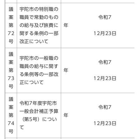
議
宇陀市の特別職の
案
職員で常勤のもの
令和7
第
の給与及び旅費に
72
関する条例の一部
12月23日
号
改正について
議
宇陀市の一般職の
案
令和7
職員の給与に関す
第
る条例等の一部改
73
12月23日
正について
号
議
令和7年度宇陀市
案
令和7
一般会計補正予算
第
（第5号）につい
74
12月23日
て
号