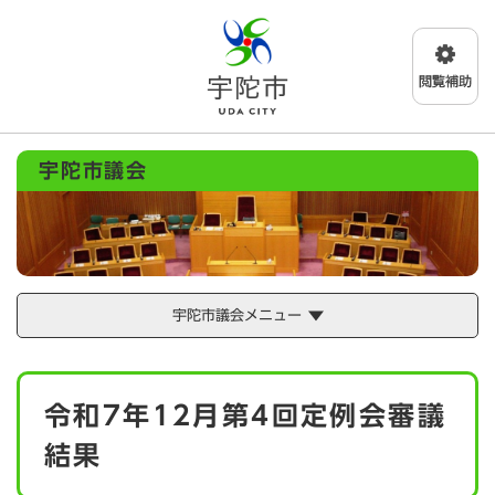
ペ
メニューを飛ばして本文へ
ー
ジ
の
先
頭
で
宇陀市議会
す
。
宇陀市議会メニュー
本
令和7年12月第4回定例会審議
文
結果