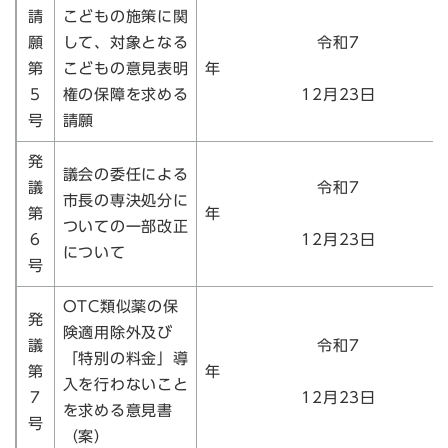
請
こどもの施策に関
願
して、対象となる
令和7
第
こどもの意見表明
5
権の保障を求める
12月23日
号
請願
発
議会の委任による
議
令和7
市長の専決処分に
第
ついての一部改正
6
12月23日
について
号
OTC類似薬の保
発
険適用除外及び
議
令和7
「特別の料金」導
第
入を行わないこと
7
12月23日
を求める意見書
号
（案）