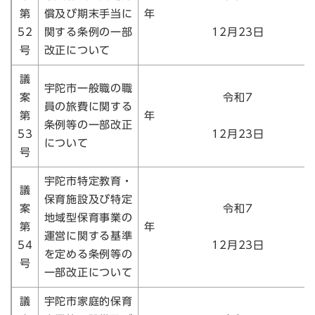
第
償及び期末手当に
52
関する条例の一部
12月23日
号
改正について
議
宇陀市一般職の職
案
令和7
員の旅費に関する
第
条例等の一部改正
53
12月23日
について
号
宇陀市特定教育・
議
保育施設及び特定
案
令和7
地域型保育事業の
第
運営に関する基準
54
12月23日
を定める条例等の
号
一部改正について
議
宇陀市家庭的保育