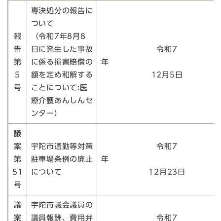
専決処分の報告に
ついて
報
（令和7年8月8
告
日に発生した事故
令和7
第
に係る損害賠償の
5
額を定め和解する
12月5日
号
ことについて:医
療介護あんしんセ
ンター）
議
案
宇陀市通勤等対策
令和7
第
駐車場条例の廃止
51
について
12月23日
号
議
宇陀市議会議員の
案
議員報酬、費用弁
令和7