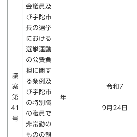
会議員及
び宇陀市
長の選挙
における
選挙運動
の公費負
担に関す
議
る条例及
案
令和7
び宇陀市
第
の特別職
41
9月24日
の職員で
号
非常勤の
ものの報