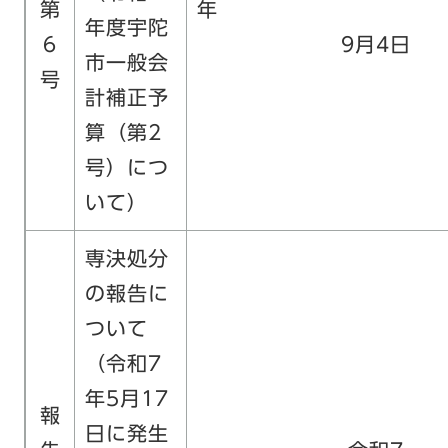
第
年度宇陀
6
9月4日
市一般会
号
計補正予
算（第2
号）につ
いて）
専決処分
の報告に
ついて
（令和7
年5月17
報
日に発生