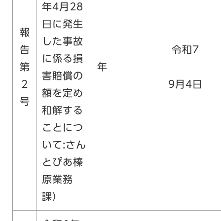
年4月28
日に発生
報
した事故
告
令和7
に係る損
第
害賠償の
2
9月4日
額を定め
号
和解する
ことにつ
いて:さん
とぴあ榛
原業務
課）