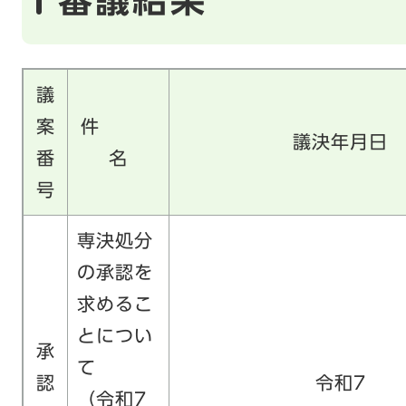
議
案
件
議決年月日
番
名
号
専決処分
の承認を
求めるこ
とについ
承
て
認
令和7
（令和7