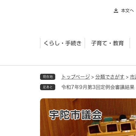
ペ
本文へ
ー
ジ
の
先
くらし・手続き
子育て・教育
頭
で
す
。
トップページ
>
分類でさがす
>
市
現在地
令和7年9月第3回定例会審議結果
足あと
宇陀市議会