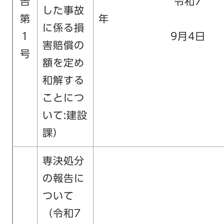
告
令和7
した事故
第
に係る損
1
9月4日
害賠償の
号
額を定め
和解する
ことにつ
いて:建設
課）
専決処分
の報告に
ついて
（令和7