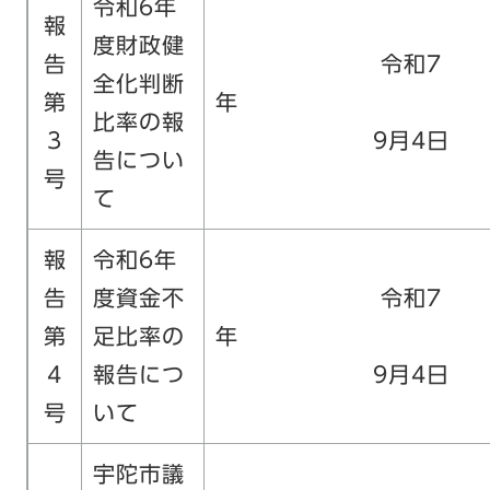
令和6年
報
度財政健
告
令和7
全化判断
第
比率の報
3
9月4日
告につい
号
て
報
令和6年
告
度資金不
令和7
第
足比率の
4
報告につ
9月4日
号
いて
宇陀市議