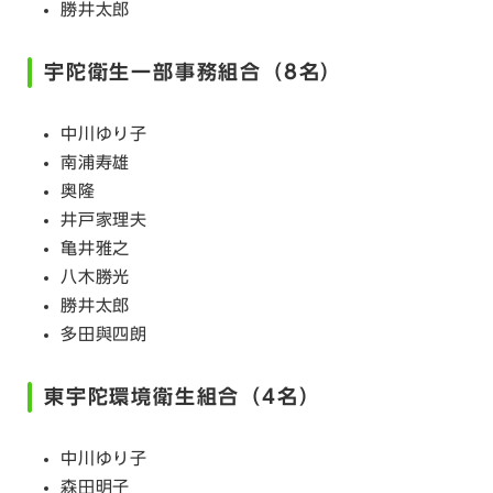
勝井太郎
宇陀衛生一部事務組合（8名）
中川ゆり子
南浦寿雄
奥隆
井戸家理夫
亀井雅之
八木勝光
勝井太郎
多田與四朗
東宇陀環境衛生組合（4名）
中川ゆり子
森田明子