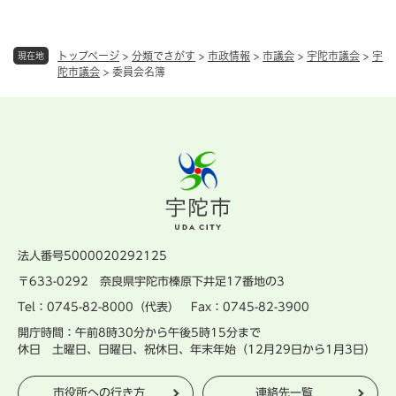
トップページ
>
分類でさがす
>
市政情報
>
市議会
>
宇陀市議会
>
宇
現在地
陀市議会
>
委員会名簿
法人番号5000020292125
〒633-0292 奈良県宇陀市榛原下井足17番地の3
Tel：0745-82-8000（代表） Fax：0745-82-3900
開庁時間：午前8時30分から午後5時15分まで
休日 土曜日、日曜日、祝休日、年末年始（12月29日から1月3日）
市役所への行き方
連絡先一覧