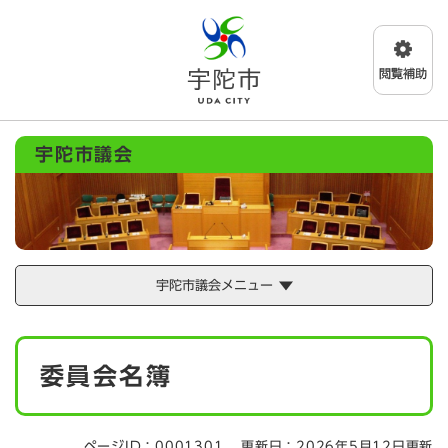
ペ
メニューを飛ばして本文へ
ー
ジ
の
先
頭
で
宇陀市議会
す
。
宇陀市議会メニュー
本
委員会名簿
文
ページID：0001301
更新日：2026年5月12日更新