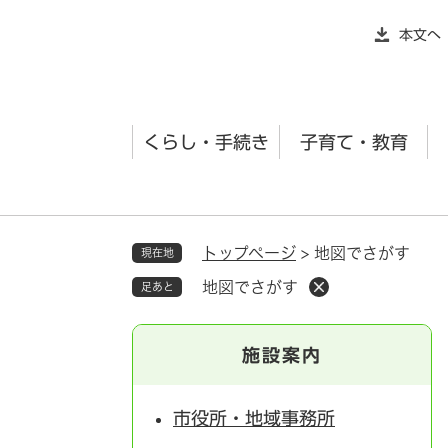
ペ
本文へ
ー
ジ
の
先
くらし・手続き
子育て・教育
頭
で
す
。
トップページ
>
地図でさがす
現在地
地図でさがす
足あと
施設案内
市役所・地域事務所