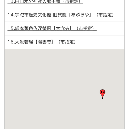
13.田口水分神社の獅子舞（市指定）
14.宇陀市歴史文化館 旧旅籠「あぶらや」（市指定）
15.紙本著色仏涅槃図【大念寺】（市指定）
16.大般若経【陽雲寺】（市指定）