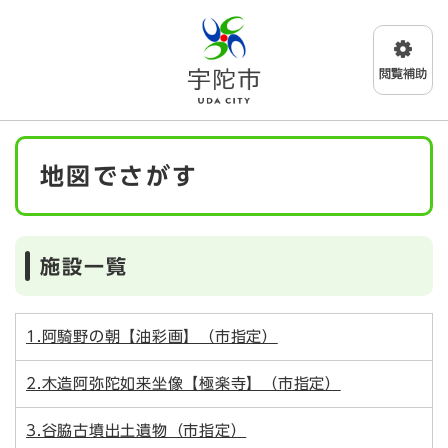
ペ
メニューを飛ばして本文へ
ー
ジ
の
先
頭
で
本
す
地図でさがす
文
。
施設一覧
1.阿騎野の朝【油彩画】（市指定）
2.木造阿弥陀如来坐像【極楽寺】（市指定）
3.谷脇古墳出土遺物（市指定）