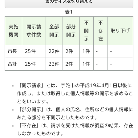
表のサイズを切り替える
表1
不
不
実施
開示請
全部
部分
開
存
取り下げ
機関
求件数
開示
開示
示
在
市長
25件
22件
2件
1件
-
-
合計
25件
22件
2件
1件
-
-
「開示請求」とは、宇陀市の平成19年4月1日以後に
作成し、または取得した個人情報等の開示を求めるこ
とをいいます。
「部分開示」は、個人の氏名、住所などの個人情報に
あたる部分を不開示としたものです。
「不存在」は、請求を受けた情報が調査の結果、存在
しなかったものです。