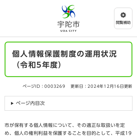
ペ
メニューを飛ばして本文へ
ー
ジ
の
先
頭
で
本
す
個人情報保護制度の運用状況
文
。
（令和5年度）
ページID：0003269
更新日：2024年12月16日更新
ページ内目次
市が保有する個人情報について、その適正な取扱いを定
め、個人の権利利益を保護することを目的として、平成19