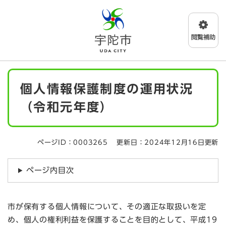
ペ
メニューを飛ばして本文へ
ー
ジ
の
先
頭
で
本
す
個人情報保護制度の運用状況
文
。
（令和元年度）
ページID：0003265
更新日：2024年12月16日更新
ページ内目次
市が保有する個人情報について、その適正な取扱いを定
め、個人の権利利益を保護することを目的として、平成19