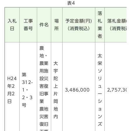
表4
落
入札
工事
場
予定金額(円)
札
落札金額(円
件名
日
番号
所
（消費税込）
業
（消費税込
者
農
地・
太
農業
大
栄
用施
宇
ソ
第
H24
設災
陀
リ
312-
年2
害復
上
ュ
1・
3,486,000
2,757,30
月2
旧事
片
ー
2・3
日
業
岡
シ
号
農地
地
ョ
災害
内
ン
復旧
ズ