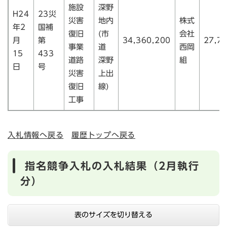
施設
深野
H24
23災
災害
地内
株式
年2
国補
復旧
(市
会社
月
第
34,360,200
27,7
事業
道
西岡
15
433
道路
深野
組
日
号
災害
上出
復旧
線)
工事
入札情報へ戻る
履歴トップへ戻る
指名競争入札の入札結果（2月執行
分）
表のサイズを切り替える