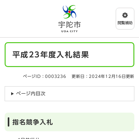
ペ
メニューを飛ばして本文へ
ー
ジ
の
先
頭
で
本
す
平成23年度入札結果
文
。
ページID：0003236
更新日：2024年12月16日更新
ページ内目次
指名競争入札