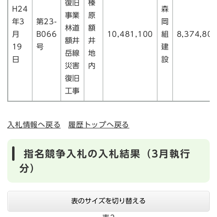
復旧
榛
H24
森
事業
原
年3
第23-
岡
林道
額
月
B066
10,481,100
組
8,374,80
額井
井
19
号
建
岳線
地
日
設
災害
内
復旧
工事
入札情報へ戻る
履歴トップへ戻る
指名競争入札の入札結果（3月執行
分）
表のサイズを切り替える