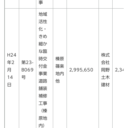
事
地域
活性
化・
きめ
細か
な臨
H24
株式
時交
榛原
年2
第23-
会社
付金
篠楽
月
B069
2,995,650
岡野
2,34
事業
地内
14
号
土木
道路
他
日
建材
舗装
補修
工事
（榛
原地
内）