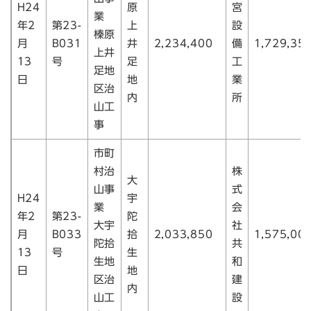
H24
原
宮
業
年2
第23-
上
設
榛原
月
B031
井
2,234,400
備
1,729,35
上井
13
号
足
工
足地
日
地
業
区治
内
所
山工
事
市町
村治
株
大
山事
式
H24
宇
業
会
年2
第23-
陀
大宇
社
月
B033
拾
2,033,850
1,575,00
陀拾
共
13
号
生
生地
和
日
地
区治
建
内
山工
設