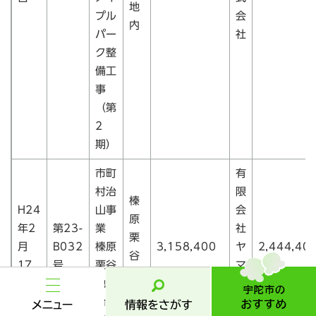
地
プル
会
内
パー
社
ク整
備工
事
（第
2
期）
市町
有
村治
限
榛
H24
山事
会
原
年2
第23-
業
社
栗
月
B032
榛原
3,158,400
ヤ
2,444,40
谷
宇
17
号
栗谷
マ
陀
地
日
地区
ト
市
内
メ
情
治山
設
の
ニ
報