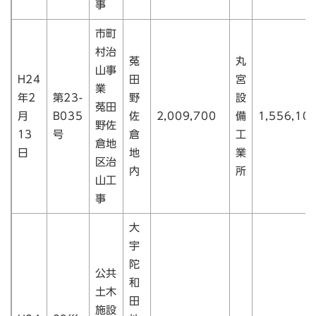
事
市町
村治
菟
丸
山事
H24
田
宮
業
年2
第23-
野
設
菟田
月
B035
佐
2,009,700
備
1,556,10
野佐
13
号
倉
工
倉地
日
地
業
区治
内
所
山工
事
大
宇
陀
公共
和
土木
田
施設