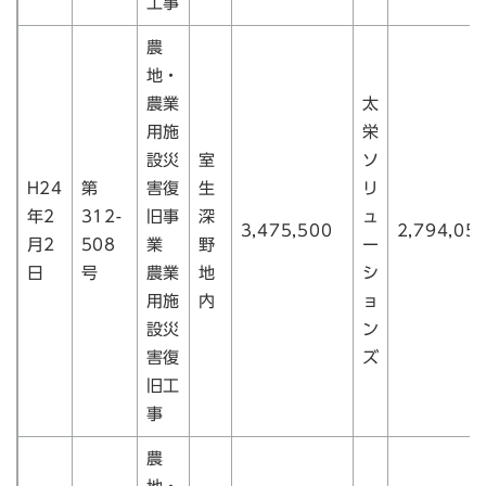
工事
農
地・
農業
太
用施
栄
設災
室
ソ
H24
第
害復
生
リ
年2
312-
旧事
深
ュ
3,475,500
2,794,05
月2
508
業
野
ー
日
号
農業
地
シ
用施
内
ョ
設災
ン
害復
ズ
旧工
事
農