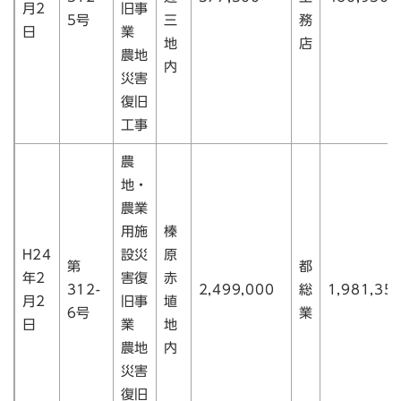
月2
旧事
5号
三
務
日
業
地
店
農地
内
災害
復旧
工事
農
地・
農業
用施
榛
H24
設災
原
第
都
年2
害復
赤
312-
2,499,000
総
1,981,35
月2
旧事
埴
6号
業
日
業
地
農地
内
災害
復旧