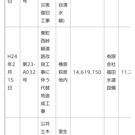
日
号
災害
谷清
復旧
水
工事
線)
東町
西峠
線道
H24
路改
有限
年2
第23-
良工
榛原
会社
月
A032
事に
萩原
14,619,150
福田
11,7
15
号
伴う
地内
水道
日
代替
設備
地造
成工
事
公共
土木
室生