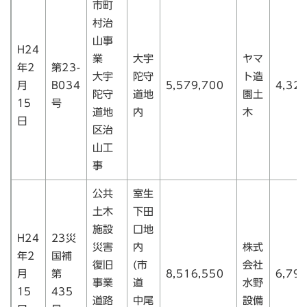
市町
村治
山事
H24
業
大宇
ヤマ
年2
第23-
大宇
陀守
ト造
月
B034
5,579,700
4,32
陀守
道地
園土
15
号
道地
内
木
日
区治
山工
事
公共
室生
土木
下田
施設
口地
H24
23災
災害
内
株式
年2
国補
復旧
(市
会社
月
第
8,516,550
6,79
事業
道
水野
15
435
道路
中尾
設備