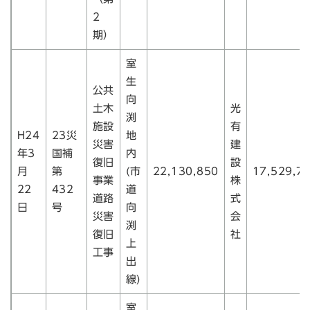
2
期）
室
生
公共
向
土木
光
渕
施設
有
H24
23災
地
災害
建
年3
国補
内
復旧
設
月
第
(市
22,130,850
17,529,7
事業
株
22
432
道
道路
式
日
号
向
災害
会
渕
復旧
社
上
工事
出
線)
室