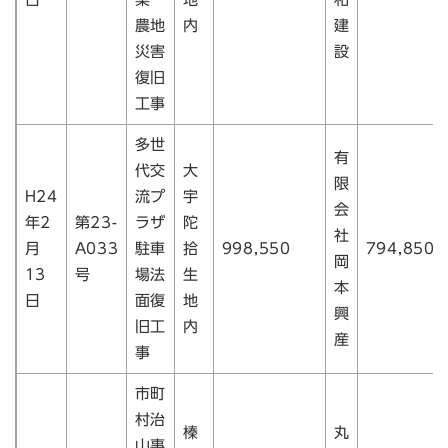
農地
内
建
災害
設
復旧
工事
多世
有
代交
大
限
H24
流プ
宇
会
年2
第23-
ラザ
陀
社
月
A033
駐車
拾
998,550
794,850
岡
13
号
場法
生
本
日
面復
地
興
旧工
内
産
事
市町
村治
榛
丸
山事