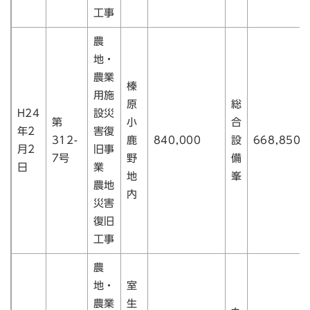
工事
農
地・
農業
榛
用施
原
総
H24
設災
第
小
合
年2
害復
312-
鹿
840,000
設
668,850
月2
旧事
7号
野
備
日
業
地
峯
農地
内
災害
復旧
工事
農
地・
室
農業
生