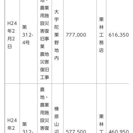
地・
農業
大
用施
宇
栗
H24
設災
第
陀
林
年2
害復
312-
栗
777,000
工
616,350
月2
旧事
4号
野
務
日
業
地
店
農地
内
災害
復旧
工事
農
地・
農業
榛
用施
原
栗
H24
設災
第
山
林
年2
害復
312-
辺
577,500
工
460,950