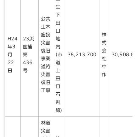
生
下
公共
田
土木
口
施設
株
H24
23災
地
災害
式
年3
国補
内
復旧
会
月
第
(市
38,213,700
30,908,8
事業
社
22
436
道
道路
中
日
号
上
災害
作
田
復旧
口
工事
石
割
線)
林道
災害