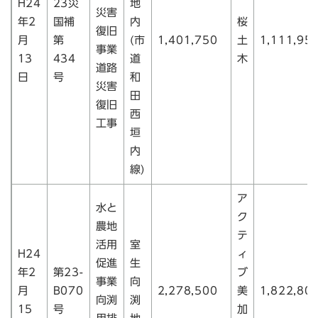
H24
23災
地
災害
年2
国補
内
桜
復旧
月
第
(市
1,401,750
土
1,111,95
事業
13
434
道
木
道路
日
号
和
災害
田
復旧
西
工事
垣
内
線)
ア
水と
ク
農地
テ
活用
室
H24
ィ
促進
生
年2
第23-
ブ
事業
向
月
B070
2,278,500
美
1,822,80
向渕
渕
15
号
加