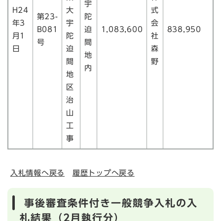
宇
H24
大
式
第23-
陀
年3
宇
会
B081
迫
1,083,600
838,950
月1
陀
社
号
間
日
迫
森
地
間
野
内
地
区
治
山
工
事
入札情報へ戻る
履歴トップへ戻る
事後審査条件付き一般競争入札の入
札結果（2月執行分）