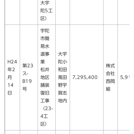
大宇
陀5工
区）
宇陀
市簡
易水
道事
大宇
H24
業
陀小
第23
株式
年2
松井
和田
ス-
会社
月
地区
菟田
7,295,400
5,91
B19
西岡
14
舗装
野宇
号
組
日
復旧
賀志
工事
地内
（23-
4工
区）