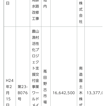
用排
地
日
株
水路
内
式
改修
会
工事
社
農山
漁村
活性
化プ
ロジ
ェク
ト支
南
菟
援交
造
田
H24
付金
園
野
年2
第23-
事業
土
古
月
B076
ワー
16,642,500
木
13,377,0
市
15
号
ルド
株
場
日
メイ
式