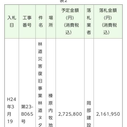
表2
予定金額
落
落札金額
入札
工事
件
場
(円)
札
(円)
日
番号
名
所
（消費税
業
（消費税
込）
者
込）
林
道
災
害
復
旧
事
業
榛
H24
林
原
岡
年3
第23-
道
内
部
月
B065
2,725,800
2,161,950
ヌ
牧
建
19
号
タ
地
設