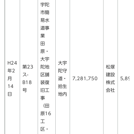
宇陀
市簡
易水
道事
業
田
原・
大宇
H24
大宇
第23
陀地
松塚
年2
陀守
ス-
区舗
建設
月
道・
7,281,750
5,89
B18
装復
株式
14
拾生
号
旧工
会社
日
地内
事
（田
原16
工
区・