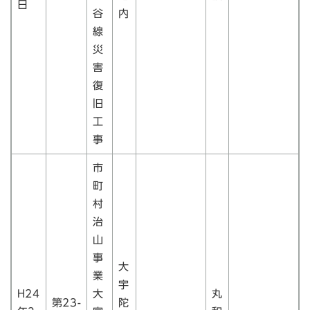
日
谷
内
線
災
害
復
旧
工
事
市
町
村
治
山
事
大
業
宇
H24
大
丸
第23-
陀