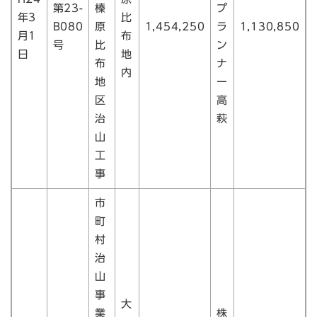
第23-
榛
プ
年3
比
B080
原
1,454,250
ラ
1,130,850
月1
布
号
比
ン
日
地
布
ナ
内
地
ー
区
高
治
萩
山
工
事
市
町
村
治
山
事
大
業
株