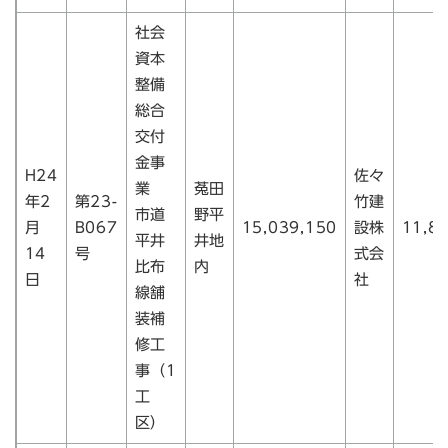
社会
資本
整備
総合
交付
金事
H24
佐々
業
菟田
年2
第23-
竹建
市道
野平
月
B067
15,039,150
設株
11,8
平井
井地
14
号
式会
比布
内
日
社
線舗
装補
修工
事（1
工
区）