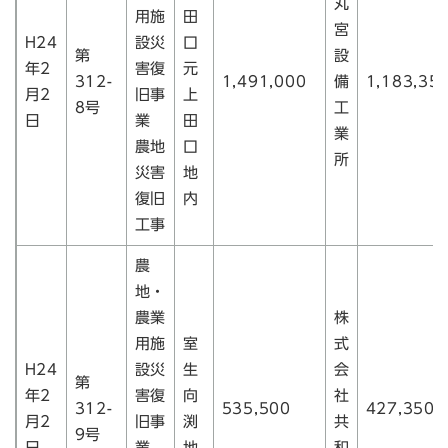
丸
用施
田
宮
H24
設災
口
第
設
年2
害復
元
312-
1,491,000
備
1,183,35
月2
旧事
上
8号
工
日
業
田
業
農地
口
所
災害
地
復旧
内
工事
農
地・
農業
株
用施
室
式
H24
設災
生
会
第
年2
害復
向
社
312-
535,500
427,350
月2
旧事
渕
共
9号
日
業
地
和