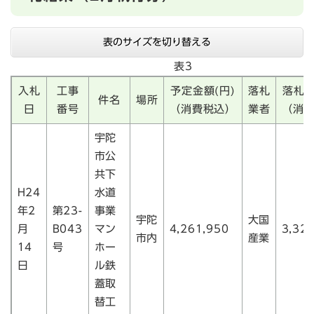
表のサイズを切り替える
表3
入札
工事
予定金額(円)
落札
落札金
件名
場所
日
番号
（消費税込）
業者
（消
宇陀
市公
共下
H24
水道
年2
第23-
事業
宇陀
大国
月
B043
マン
4,261,950
3,32
市内
産業
14
号
ホー
日
ル鉄
蓋取
替工