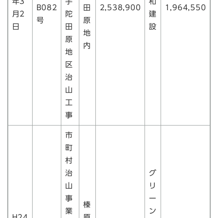
年3
宇
和
B082
田
2,538,900
1,964,550
月2
陀
建
号
原
日
田
設
地
原
内
地
区
治
山
工
事
市
町
村
治
グ
山
リ
事
ー
榛
業
ン
H24
原