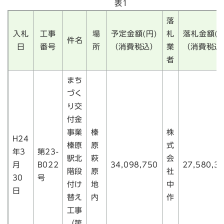
表1
落
入札
工事
場
予定金額(円)
札
落札金額(円
件名
日
番号
所
（消費税込）
業
（消費税込
者
まち
づく
り交
付金
事業
榛
株
H24
榛原
原
式
年3
第23-
駅北
萩
会
月
B022
34,098,750
27,580,3
階段
原
社
30
号
付け
地
中
日
替え
内
作
工事
（第