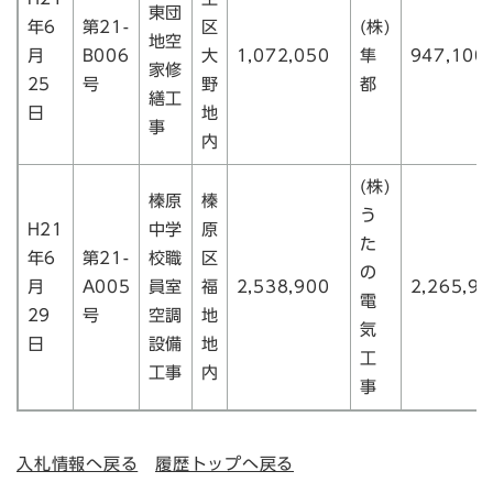
東団
年6
第21-
区
(株)
地空
月
B006
大
1,072,050
隼
947,100
家修
25
号
野
都
繕工
日
地
事
内
(株)
榛原
榛
う
H21
中学
原
た
年6
第21-
校職
区
の
月
A005
員室
福
2,538,900
2,265,90
電
29
号
空調
地
気
日
設備
地
工
工事
内
事
入札情報へ戻る
履歴トップへ戻る