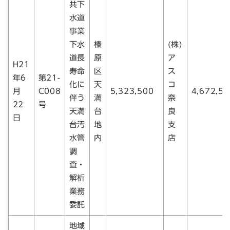
共下
水道
事業
下水
榛
(株)
道長
原
ア
H21
寿命
区
ス
年6
第21-
化に
天
コ
月
C008
5,323,500
4,672,50
伴う
満
奈
22
号
天満
台
良
日
台汚
地
支
水管
内
店
調
査・
解析
業務
委託
地域