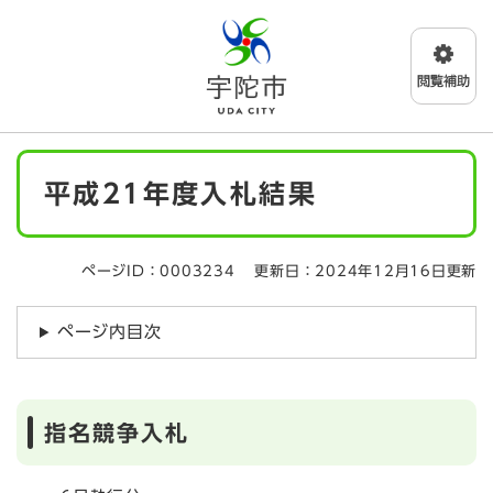
ペ
メニューを飛ばして本文へ
ー
ジ
の
先
頭
で
本
す
平成21年度入札結果
文
。
ページID：0003234
更新日：2024年12月16日更新
ページ内目次
指名競争入札