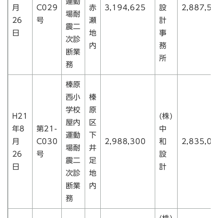
運動
月
C029
赤
3,194,625
設
2,887,50
場耐
26
号
瀬
計
震二
日
地
事
次診
内
務
断業
所
務
榛原
西小
榛
学校
原
H21
(株)
屋内
区
年8
第21-
中
運動
下
月
C030
2,988,300
和
2,835,00
場耐
井
26
号
設
震二
足
日
計
次診
地
断業
内
務