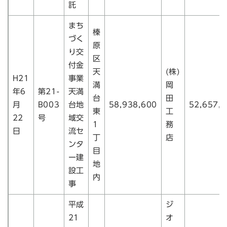
託
まち
榛
づく
原
り交
区
付金
天
(株)
H21
事業
満
岡
年6
第21-
天満
台
田
月
B003
台地
58,938,600
52,657,
東
工
22
号
域交
1
務
日
流セ
丁
店
ンタ
目
ー建
地
設工
内
事
平成
ジ
21
オ