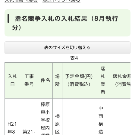
入札情報へ戻る
履歴トップへ戻る
指名競争入札の入札結果（8月執行
分）
表のサイズを切り替える
表4
落
入札
工事
場
予定金額(円)
札
落札金額(
件名
日
番号
所
(消費税込)
業
(消費税込
者
榛原
中
東小
榛
西
学校
H21
原
構
屋内
年8
第21-
区
造