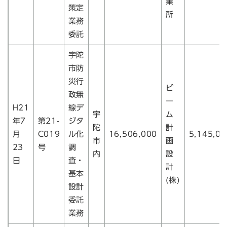
業
策定
所
業務
委託
宇陀
市防
災行
ビ
政無
ー
H21
線デ
宇
ム
年7
第21-
ジタ
陀
計
月
C019
ル化
16,506,000
5,145,00
市
画
23
号
調
内
設
日
査・
計
基本
(株)
設計
委託
業務