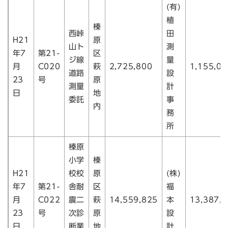
(有)
植
榛
西峠
田
H21
原
山ト
測
年7
第21-
区
ジ線
量
月
C020
萩
2,725,800
1,155,00
道路
設
23
号
原
測量
計
日
地
委託
事
内
務
所
榛原
小学
榛
H21
校校
原
(株)
年7
第21-
舎耐
区
福
月
C022
震二
萩
14,559,825
本
13,387,
23
号
次診
原
設
日
断業
地
計