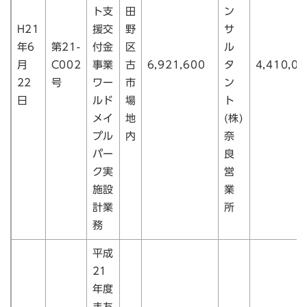
ト支
田
ン
H21
援交
野
サ
年6
第21-
付金
区
ル
月
C002
事業
古
6,921,600
タ
4,410,00
22
号
ワー
市
ン
日
ルド
場
ト
メイ
地
(株)
プル
内
奈
パー
良
ク実
営
施設
業
計業
所
務
平成
21
年度
まち