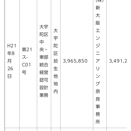
(株)
新
大
阪
大宇
大
エ
陀区
宇
ン
中
H21
陀
ジ
第21
央・
年8
区
ニ
ス-
東部
月
拾
3,965,850
ア
3,491,25
C01
統合
26
生
リ
号
経営
日
他
ン
認可
地
グ
設計
内
奈
業務
良
事
務
所