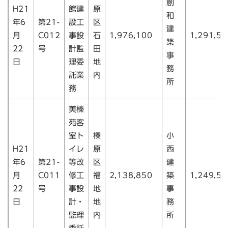
創
H21
館建
原
和
年6
第21-
設工
区
建
月
C012
事設
石
1,976,100
1,291,50
築
22
号
計監
田
事
日
理委
地
務
託業
内
所
務
美榛
苑客
室ト
榛
小
H21
イレ
原
西
年6
第21-
等改
区
建
月
C011
修工
福
2,138,850
築
1,249,50
22
号
事設
地
事
日
計・
地
務
監理
内
所