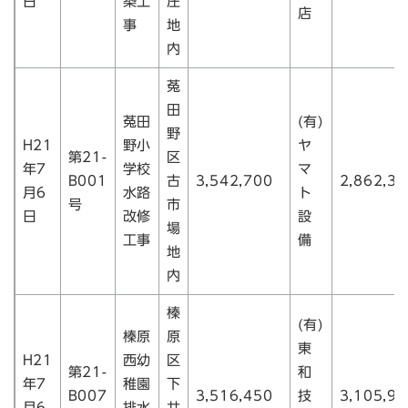
日
築工
庄
店
事
地
内
菟
田
菟田
(有)
野
H21
野小
ヤ
第21-
区
年7
学校
マ
B001
古
3,542,700
2,862,30
月6
水路
ト
号
市
日
改修
設
場
工事
備
地
内
榛
(有)
榛原
原
東
H21
西幼
区
第21-
和
年7
稚園
下
B007
3,516,450
技
3,105,90
月6
排水
井