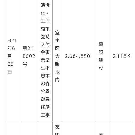
活性
化・
生活
対策
室
臨時
H21
生
交付
興
年6
第21-
区
金事
照
月
B002
大
2,684,850
2,118,90
業室
建
25
号
野
生不
設
日
地
思木
内
の森
公園
遊具
修繕
工事
菟