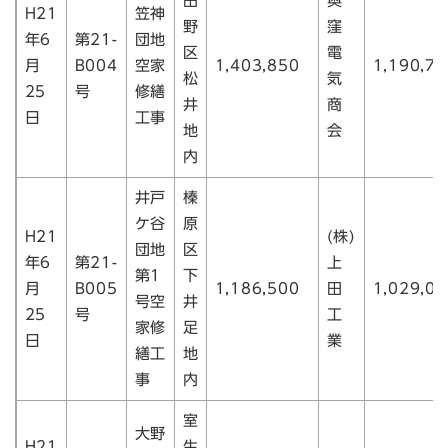
田
奥
H21
笠神
野
窪
年6
第21-
団地
区
電
月
B004
空家
1,403,850
1,190,70
松
気
25
号
修繕
井
商
日
工事
地
会
内
井戸
榛
ケ谷
原
H21
(株)
団地
区
年6
第21-
上
第1
下
月
B005
1,186,500
田
1,029,00
号空
井
25
号
工
家修
足
日
業
繕工
地
事
内
室
大野
H21
生