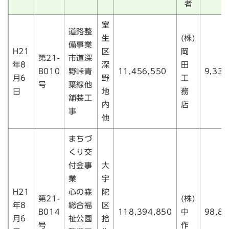
者
室
道路整
生
(株)
備事業
H21
区
岡
第21-
市道深
年8
深
田
B010
野峠青
11,456,550
9,332
月6
野
工
号
葉線他
日
地
務
舗装工
内
店
事
他
まちづ
くり交
付金事
大
業
宇
H21
心の森
陀
第21-
(株)
年8
総合福
区
B014
118,394,850
中
98,80
月6
祉公園
拾
号
作