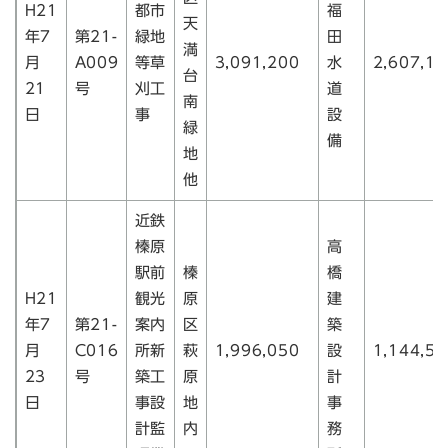
H21
都市
福
天
年7
第21-
緑地
田
満
月
A009
等草
3,091,200
水
2,607,15
台
21
号
刈工
道
南
日
事
設
緑
備
地
他
近鉄
榛原
高
駅前
榛
橋
H21
観光
原
建
年7
第21-
案内
区
築
月
C016
所新
萩
1,996,050
設
1,144,50
23
号
築工
原
計
日
事設
地
事
計監
内
務