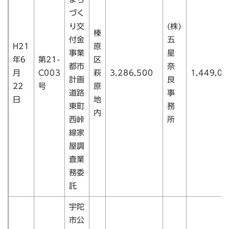
づく
り交
(株)
榛
付金
五
H21
原
事業
星
年6
第21-
区
都市
奈
月
C003
萩
3,286,500
1,449,00
計画
良
22
号
原
道路
事
日
地
東町
務
内
西峠
所
線家
屋調
査業
務委
託
宇陀
市公