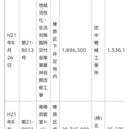
地域
活性
化・
榛
生活
田
原
H21
対策
中
区
年8
第21-
臨時
機
下
月
B013
交付
1,896,300
械
1,536,15
井
26
号
金事
工
足
日
業農
業
地
林会
所
内
館改
修工
事
美榛
榛
H21
苑客
原
(株)
年8
第21-
室ト
区
北