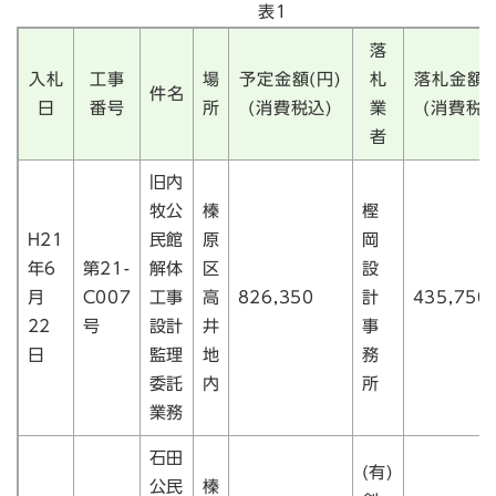
表1
落
入札
工事
場
予定金額(円)
札
落札金額(
件名
日
番号
所
(消費税込)
業
(消費税込
者
旧内
牧公
榛
樫
H21
民館
原
岡
年6
第21-
解体
区
設
月
C007
工事
高
826,350
計
435,750
22
号
設計
井
事
日
監理
地
務
委託
内
所
業務
石田
(有)
公民
榛