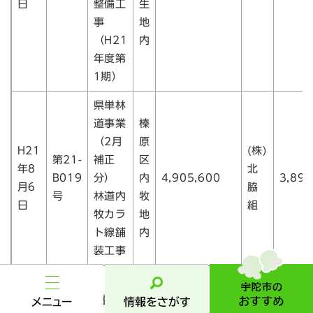
日
整備工
生
事
地
（H21
内
年度第
1期）
県単林
道事業
榛
（2月
原
H21
(株)
第21-
補正
区
年8
北
B019
分）
内
4,905,600
3,894
月6
脇
号
林道内
牧
日
組
牧カラ
地
ト線舗
内
装工事
宇
陀
市
メ
情
入札情報へ戻る
履歴トップへ戻る
の
ニ
報