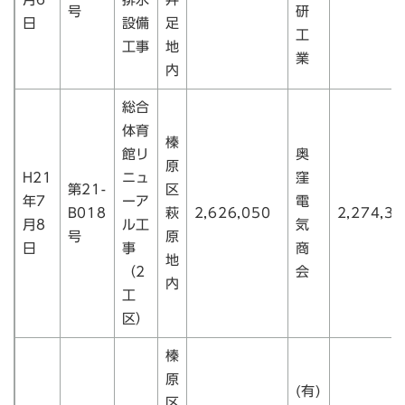
号
研
日
設備
足
工
工事
地
業
内
総合
体育
榛
館リ
奥
原
H21
ニュ
窪
第21-
区
年7
ーア
電
B018
萩
2,626,050
2,274,30
月8
ル工
気
号
原
日
事
商
地
（2
会
内
工
区）
榛
原
(有)
区