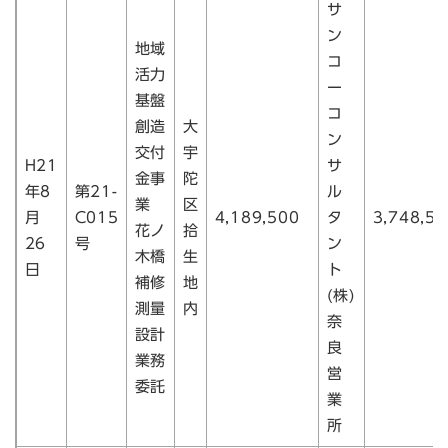
サ
ン
地域
コ
活力
ー
基盤
コ
創造
大
ン
交付
宇
H21
サ
金事
陀
年8
第21-
ル
業
区
月
C015
4,189,500
タ
3,748,50
花ノ
拾
26
号
ン
木橋
生
日
ト
補修
地
(株)
測量
内
奈
設計
良
業務
営
委託
業
所