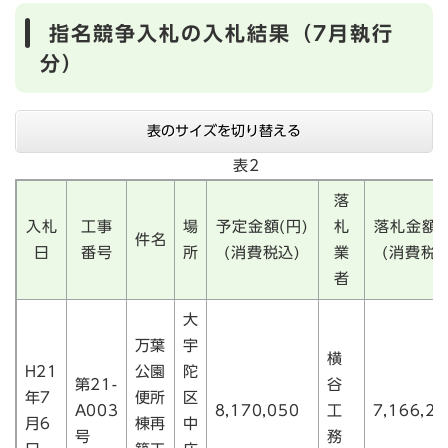
指名競争入札の入札結果（7月執行
分）
表のサイズを切り替える
表2
落
入札
工事
場
予定金額(円)
札
落札金額(
件名
日
番号
所
(消費税込)
業
(消費税込
者
大
万葉
宇
横
H21
公園
陀
第21-
谷
年7
便所
区
A003
8,170,050
工
7,166,25
月6
棟再
中
号
務