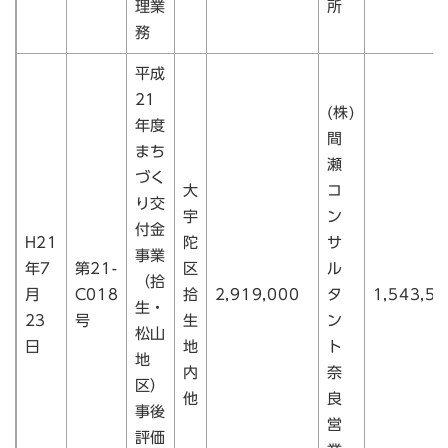
理業
所
務
平成
21
(株)
年度
間
まち
瀬
づく
大
コ
り交
宇
ン
付金
H21
陀
サ
事業
年7
第21-
区
ル
（拾
月
C018
拾
2,919,000
タ
1,543,50
生・
23
号
生
ン
松山
日
地
ト
地
内
奈
区）
他
良
事後
営
評価