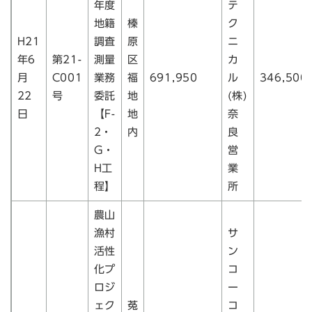
年度
テ
地籍
榛
ク
H21
調査
原
ニ
年6
第21-
測量
区
カ
月
C001
業務
福
691,950
ル
346,500
22
号
委託
地
(株)
日
【F-
地
奈
2・
内
良
G・
営
H工
業
程】
所
農山
漁村
サ
活性
ン
化プ
コ
ロジ
ー
ェク
菟
コ