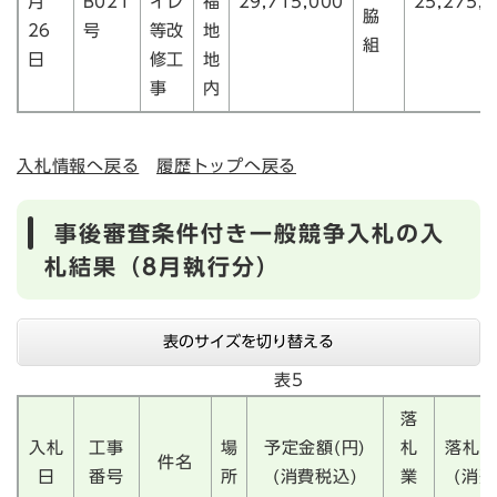
月
B021
イレ
福
29,715,000
25,275,
脇
26
号
等改
地
組
日
修工
地
事
内
入札情報へ戻る
履歴トップへ戻る
事後審査条件付き一般競争入札の入
札結果（8月執行分）
表のサイズを切り替える
表5
落
入札
工事
場
予定金額(円)
札
落札金
件名
日
番号
所
(消費税込)
業
(消費