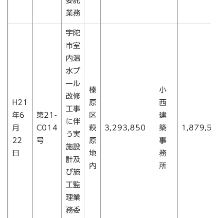
委託
業務
宇陀
市室
内温
水プ
ール
榛
小
改修
H21
原
西
工事
年6
第21-
区
建
に伴
月
C014
萩
3,293,850
築
1,879,50
う実
22
号
原
事
施設
日
地
務
計及
内
所
び施
工監
理業
務委