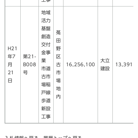
地域
活力
基盤
菟
創造
田
交付
H21
野
金事
年7
第21-
区
業
大立
月
B008
古
16,256,100
13,391,
市道
建設
21
号
市
古市
日
場
場稲
地
戸線
内
歩道
新設
工事