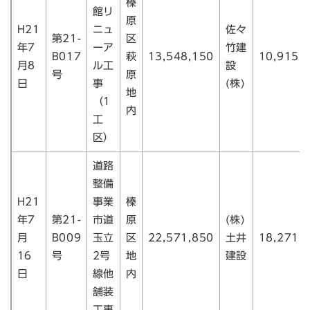
榛
館リ
原
H21
ニュ
佐々
第21-
区
年7
ーア
竹建
B017
萩
13,548,150
10,915,
月8
ル工
設
号
原
日
事
(株)
地
（1
内
工
区）
道路
整備
H21
事業
榛
年7
第21-
市道
原
(株)
月
B009
玉立
区
22,571,850
土井
18,271,
16
号
2号
地
建設
日
線他
内
舗装
工事