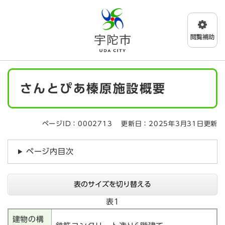
ペ
メニューを飛ばして本文へ
ー
ジ
の
先
頭
で
本
す
さんとぴあ榛原施設概要
文
。
ページID：0002713
更新日：2025年3月31日更新
ページ内目次
表のサイズを切り替える
表1
建物の構