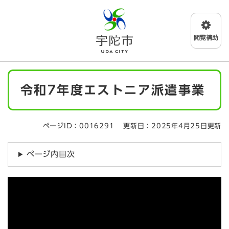
ペ
メニューを飛ばして本文へ
ー
ジ
の
先
頭
で
本
す
令和7年度エストニア派遣事業
文
。
ページID：0016291
更新日：2025年4月25日更新
ページ内目次