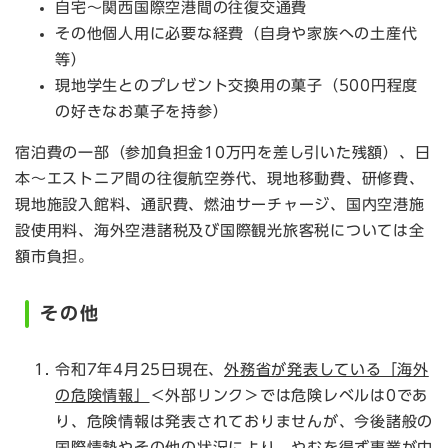
自宅～関西国際空港間の往復交通費
その他個人用に必要な経費（自身や家族への土産代
等）
現地学生とのプレゼント交換用の菓子（500円程度
の好きなお菓子を持参）
宿泊費の一部（参加負担金10万円を差し引いた残額）、日
本～エストニア間の往復航空券代、現地移動費、研修費、
現地施設入館料、通訳費、燃油サーチャージ、国内空港施
設使用料、海外空港諸税及び国際観光旅客税については全
額市負担。
その他
令和7年4月25日現在、
外務省が発表している「海外
の危険情報」
＜外部リンク＞
では危険レベルは0であ
り、危険情報は発表されておりませんが、今後諸般の
国際情勢やその他の状況により、やむを得ず事業が中