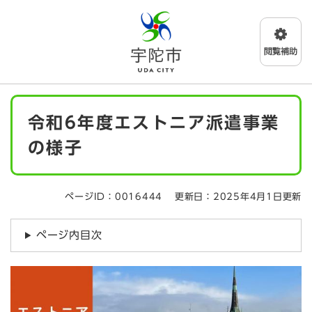
ペ
メニューを飛ばして本文へ
ー
ジ
の
先
頭
で
本
す
令和6年度エストニア派遣事業
文
。
の様子
ページID：0016444
更新日：2025年4月1日更新
ページ内目次