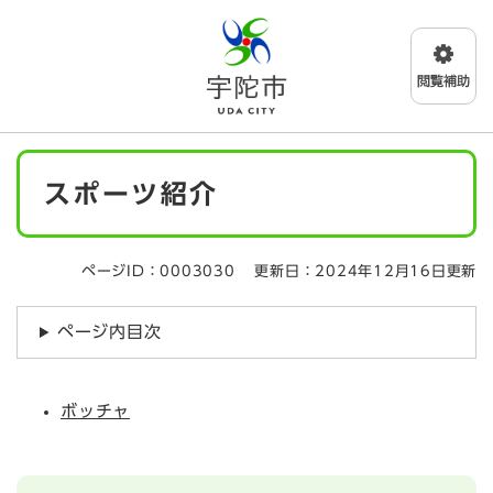
ペ
メニューを飛ばして本文へ
ー
ジ
の
先
頭
で
本
す
スポーツ紹介
文
。
ページID：0003030
更新日：2024年12月16日更新
ページ内目次
ボッチャ