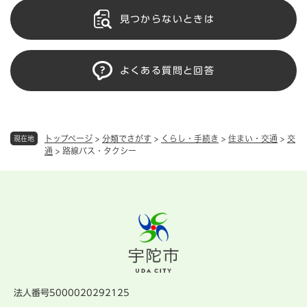
見つからないときは
よくある質問と回答
トップページ
>
分類でさがす
>
くらし・手続き
>
住まい・交通
>
交
現在地
通
>
路線バス・タクシー
法人番号5000020292125