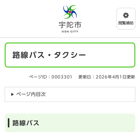
ペ
メニューを飛ばして本文へ
ー
ジ
の
先
頭
で
本
す
路線バス・タクシー
文
。
ページID：0003301
更新日：2026年4月1日更新
ページ内目次
路線バス