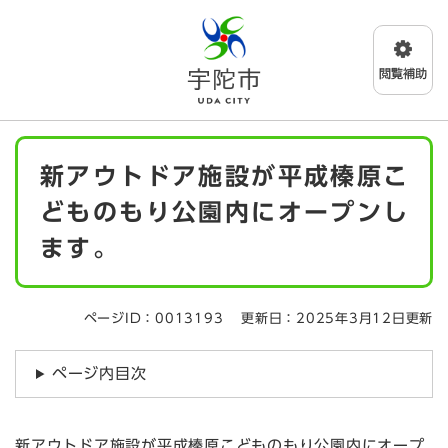
ペ
メニューを飛ばして本文へ
ー
ジ
の
先
頭
で
本
す
新アウトドア施設が平成榛原こ
文
。
どものもり公園内にオープンし
ます。
ページID：0013193
更新日：2025年3月12日更新
ページ内目次
新アウトドア施設が平成榛原こどものもり公園内にオープ