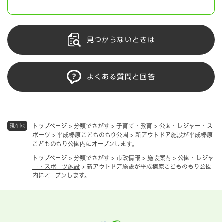
見つからないときは
よくある質問と回答
トップページ
>
分類でさがす
>
子育て・教育
>
公園・レジャー・ス
現在地
ポーツ
>
平成榛原こどものもり公園
>
新アウトドア施設が平成榛原
こどものもり公園内にオープンします。
トップページ
>
分類でさがす
>
市政情報
>
施設案内
>
公園・レジャ
ー・スポーツ施設
>
新アウトドア施設が平成榛原こどものもり公園
内にオープンします。