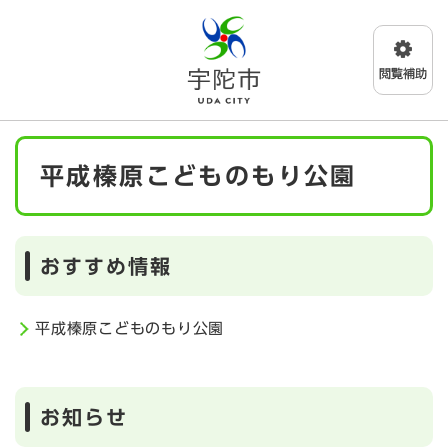
ペ
メニューを飛ばして本文へ
ー
ジ
の
先
頭
で
本
す
平成榛原こどものもり公園
文
。
おすすめ情報
平成榛原こどものもり公園
お知らせ