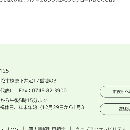
rをお持ちでない方は、バナーのリンク先からダウンロードしてください。
125
県宇陀市榛原下井足17番地の3
（代表） Fax：0745-82-3900
市役所へ
分から午後5時15分まで
祝休日、年末年始（12月29日から1月3
連絡
権・リンク
個人情報利用規定
ウェブアクセシビリティ