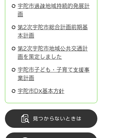
宇陀市過疎地域持続的発展計
画
第2次宇陀市総合計画前期基
本計画
第2次宇陀市地域公共交通計
画を策定しました
宇陀市子ども・子育て支援事
業計画
宇陀市DX基本方針
見つからないときは