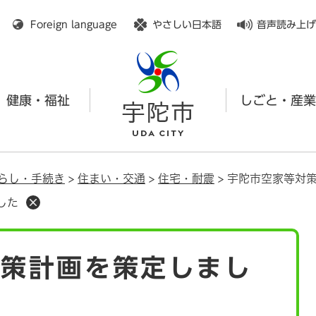
メニューを飛ばして本文へ
Foreign language
やさしい日本語
音声読み上げ
健康・福祉
しごと・産業
らし・手続き
>
住まい・交通
>
住宅・耐震
>
宇陀市空家等対
した
対策計画を策定しまし