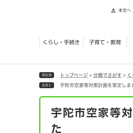
ペ
本文へ
ー
ジ
の
先
くらし・手続き
子育て・教育
頭
で
す
。
トップページ
>
分類でさがす
>
く
現在地
宇陀市空家等対策計画を策定しま
足あと
本
宇陀市空家等
文
た