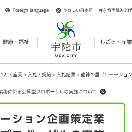
メニューを飛ばして本文へ
Foreign language
やさしい日本語
音声読み上げ
健康・福祉
しごと・産業
ごと・産業
>
入札・契約
>
入札結果
>
龍神の里プロモーショ
業務に係る公募型プロポーザルの実施について
モーション企画策定業