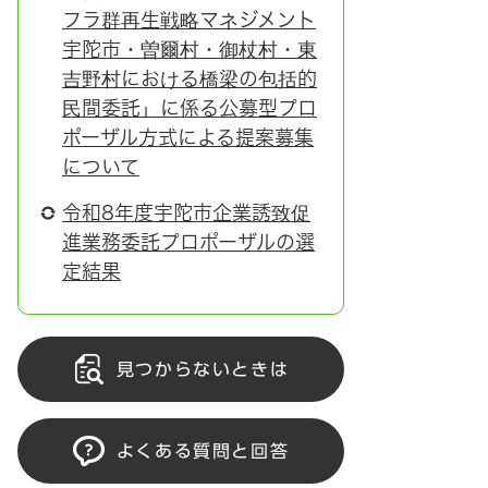
フラ群再生戦略マネジメント
宇陀市・曽爾村・御杖村・東
吉野村における橋梁の包括的
民間委託」に係る公募型プロ
ポーザル方式による提案募集
について
令和8年度宇陀市企業誘致促
進業務委託プロポーザルの選
定結果
見つからないときは
よくある質問と回答