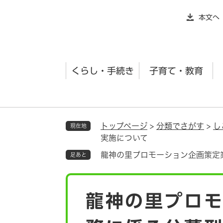
ペ
本文へ
ー
ジ
の
先
くらし・手続き
子育て・教育
頭
で
す
。
トップページ
>
分類でさがす
>
し
現在地
実施について
龍神の里プロモーション企画策定
足あと
本
龍神の里プロ
文