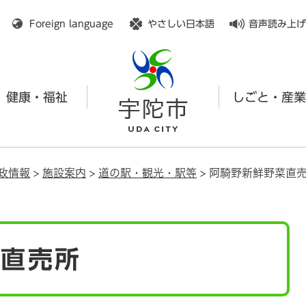
メニューを飛ばして本文へ
Foreign language
やさしい日本語
音声読み上げ
健康・福祉
しごと・産業
政情報
>
施設案内
>
道の駅・観光・駅等
>
阿騎野新鮮野菜直
菜直売所