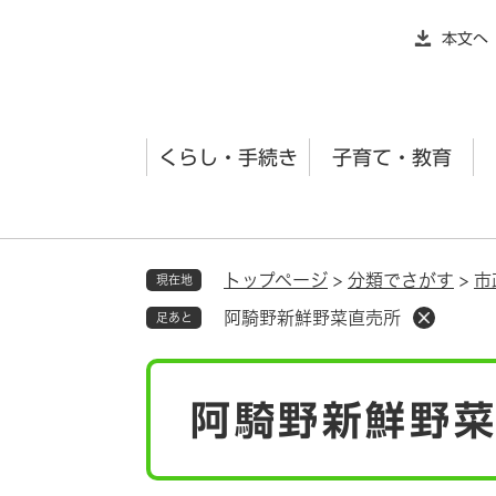
ペ
本文へ
ー
ジ
の
先
くらし・手続き
子育て・教育
頭
で
す
。
トップページ
>
分類でさがす
>
市
現在地
阿騎野新鮮野菜直売所
足あと
本
阿騎野新鮮野
文