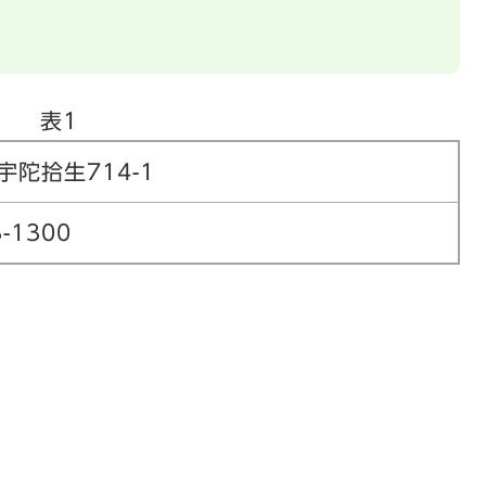
表1
宇陀拾生714-1
3-1300