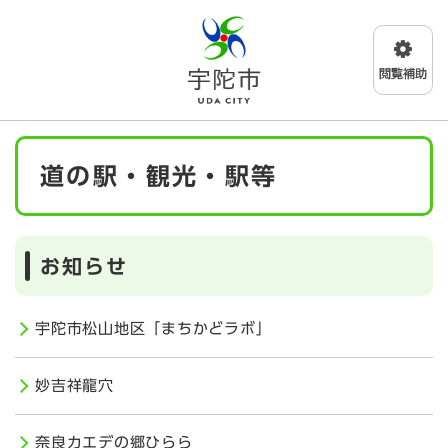
ペ
メニューを飛ばして本文へ
ー
ジ
の
先
頭
で
本
す
道の駅・観光・駅等
文
。
お知らせ
宇陀市松山地区「まちかどラボ」
妙吉祥龍穴
奈良カエデの郷ひらら