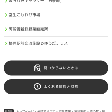
まちなみギャラリー「石景庵」
室生こもれび市場
阿騎野新鮮野菜直売所
榛原駅前交流施設じゆうだテラス
見つからないときは
よくある質問と回答
トップページ
>
分類でさがす
>
市政情報
>
施設案内
>
道の駅・観
現在地