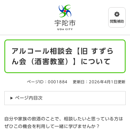
ペ
メニューを飛ばして本文へ
ー
ジ
の
先
頭
で
本
す
アルコール相談会【旧 すずら
文
。
ん会（酒害教室）】について
ページID：0001884
更新日：2026年4月1日更新
ページ内目次
自分や家族の飲酒のことで、相談したいと思っている方は
ぜひこの機会を利用して一緒に学びませんか？