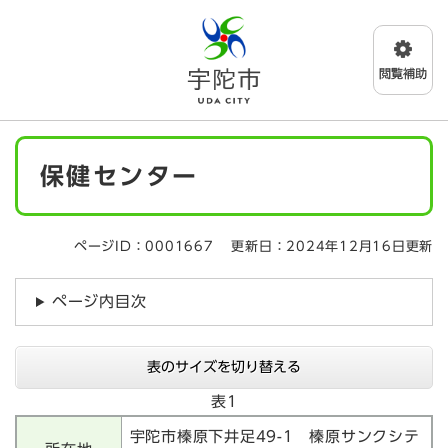
ペ
メニューを飛ばして本文へ
ー
ジ
の
先
頭
で
本
す
保健センター
文
。
ページID：0001667
更新日：2024年12月16日更新
ページ内目次
表のサイズを切り替える
表1
宇陀市榛原下井足49-1 榛原サンクシテ