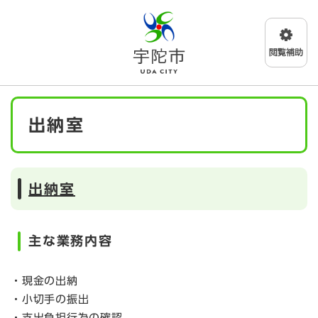
ペ
メニューを飛ばして本文へ
ー
ジ
の
先
頭
で
本
す
出納室
文
。
出納室
主な業務内容
・現金の出納
・小切手の振出
・支出負担行為の確認