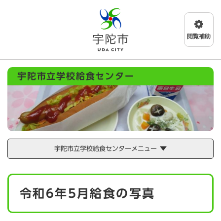
ペ
メニューを飛ばして本文へ
ー
ジ
の
先
頭
で
宇陀市立学校給食センター
す
。
宇陀市立学校給食センターメニュー
本
令和6年5月給食の写真
文