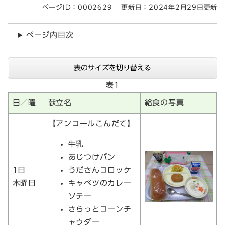
ページID：0002629
更新日：2024年2月29日更新
ページ内目次
表のサイズを切り替える
表1
日／曜
献立名
給食の写真
【アンコールこんだて】
牛乳
あじつけパン
1日
うださんコロッケ
木曜日
キャベツのカレー
ソテー
さらっとコーンチ
ャウダー