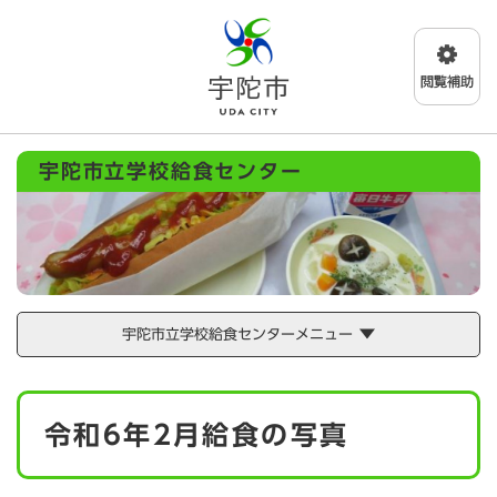
ペ
メニューを飛ばして本文へ
ー
ジ
の
先
頭
で
宇陀市立学校給食センター
す
。
宇陀市立学校給食センターメニュー
本
令和6年2月給食の写真
文