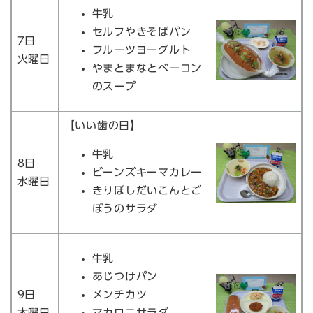
牛乳
セルフやきそばパン
7日
フルーツヨーグルト
火曜日
やまとまなとベーコン
のスープ
【いい歯の日】
牛乳
8日
ビーンズキーマカレー
水曜日
きりぼしだいこんとご
ぼうのサラダ
牛乳
あじつけパン
9日
メンチカツ
木曜日
マカロニサラダ