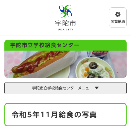
ペ
メニューを飛ばして本文へ
ー
ジ
の
先
頭
で
宇陀市立学校給食センター
す
。
宇陀市立学校給食センターメニュー
本
令和5年11月給食の写真
文