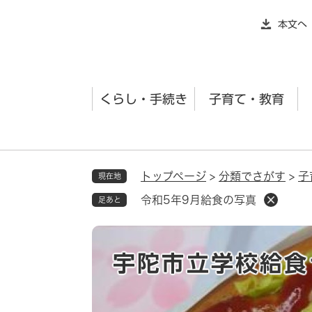
ペ
本文へ
ー
ジ
の
先
くらし・手続き
子育て・教育
頭
で
す
。
トップページ
>
分類でさがす
>
子
現在地
令和5年9月給食の写真
足あと
宇陀市立学校給食