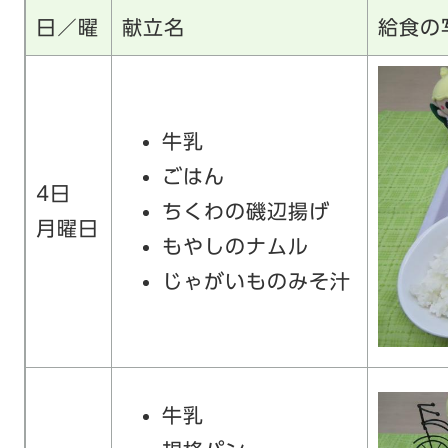
日／曜
献立名
給食の
牛乳
ごはん
4日
ちくわの磯辺揚げ
月曜日
もやしのナムル
じゃがいものみそ汁
牛乳