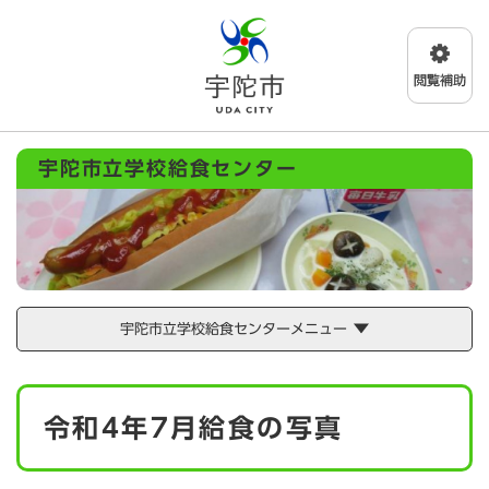
ペ
メニューを飛ばして本文へ
ー
ジ
の
先
頭
で
宇陀市立学校給食センター
す
。
宇陀市立学校給食センターメニュー
本
令和4年7月給食の写真
文