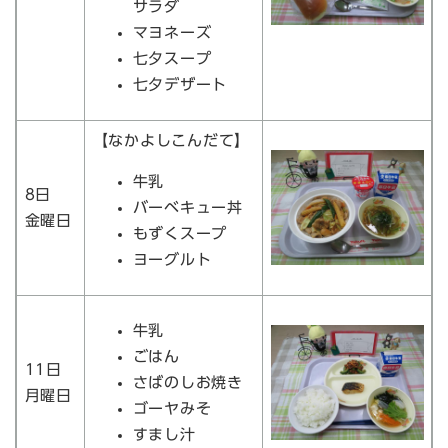
サラダ
マヨネーズ
七夕スープ
七夕デザート
【なかよしこんだて】
牛乳
8日
バーベキュー丼
金曜日
もずくスープ
ヨーグルト
牛乳
ごはん
11日
さばのしお焼き
月曜日
ゴーヤみそ
すまし汁