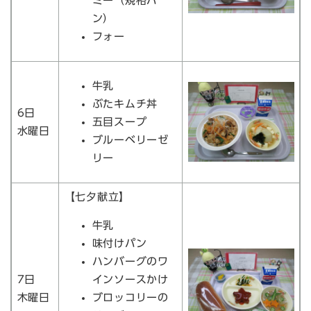
ミー（規格パ
ン）
フォー
牛乳
ぶたキムチ丼
6日
五目スープ
水曜日
ブルーベリーゼ
リー
【七夕献立】
牛乳
味付けパン
ハンバーグのワ
7日
インソースかけ
木曜日
ブロッコリーの