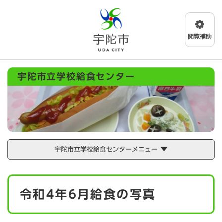
ペ
メニューを飛ばして本文へ
ー
ジ
の
先
頭
で
宇陀市立学校給食センター
す
。
宇陀市立学校給食センターメニュー
本
令和4年6月給食の写真
文