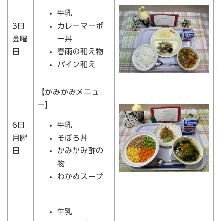
牛乳
3日
カレーマーボ
金曜
ー丼
日
春雨の和え物
パイン和え
【かみかみメニュ
ー】
6日
牛乳
月曜
そぼろ丼
日
かみかみ酢の
物
わかめスープ
牛乳