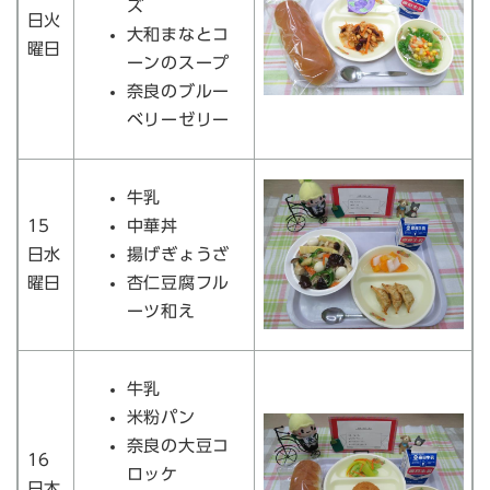
ズ
日火
大和まなとコ
曜日
ーンのスープ
奈良のブルー
ベリーゼリー
牛乳
15
中華丼
日水
揚げぎょうざ
曜日
杏仁豆腐フル
ーツ和え
牛乳
米粉パン
奈良の大豆コ
16
ロッケ
日木