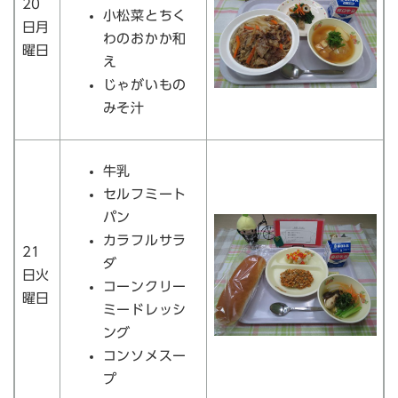
20
小松菜とちく
日月
わのおかか和
曜日
え
じゃがいもの
みそ汁
牛乳
セルフミート
パン
カラフルサラ
21
ダ
日火
コーンクリー
曜日
ミードレッシ
ング
コンソメスー
プ