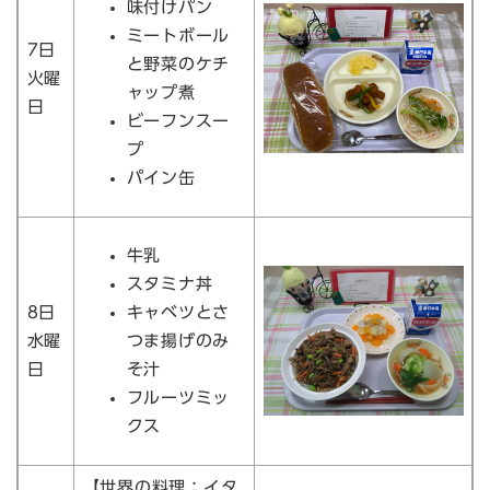
味付けパン
ミートボール
7日
と野菜のケチ
火曜
ャップ煮
日
ビーフンスー
プ
パイン缶
牛乳
スタミナ丼
8日
キャベツとさ
水曜
つま揚げのみ
日
そ汁
フルーツミッ
クス
【世界の料理：イタ