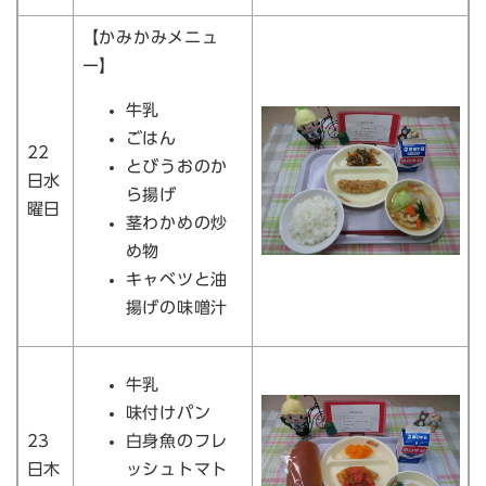
【かみかみメニュ
ー】
牛乳
ごはん
22
とびうおのか
日水
ら揚げ
曜日
茎わかめの炒
め物
キャベツと油
揚げの味噌汁
牛乳
味付けパン
23
白身魚のフレ
日木
ッシュトマト