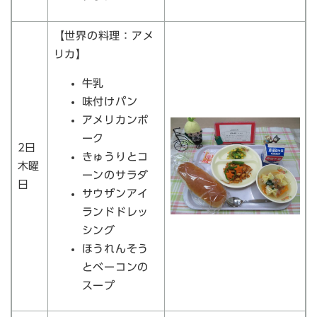
【世界の料理：アメ
リカ】
牛乳
味付けパン
アメリカンポ
ーク
2日
きゅうりとコ
木曜
ーンのサラダ
日
サウザンアイ
ランドドレッ
シング
ほうれんそう
とベーコンの
スープ