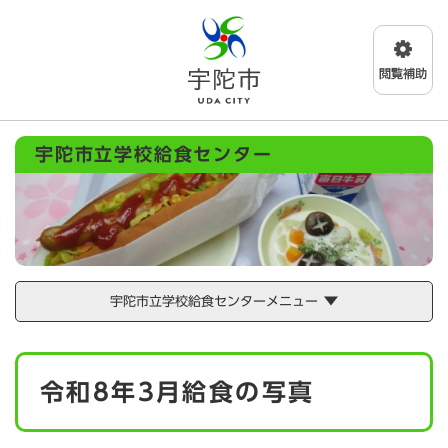
ペ
メニューを飛ばして本文へ
ー
ジ
の
先
頭
で
宇陀市立学校給食センター
す
。
宇陀市立学校給食センターメニュー
本
令和8年3月給食の写真
文