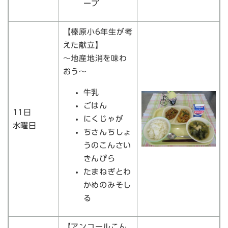
ープ
【榛原小6年生が考
えた献立】
～地産地消を味わ
おう～
牛乳
ごはん
11日
にくじゃが
水曜日
ちさんちしょ
うのこんさい
きんぴら
たまねぎとわ
かめのみそし
る
【アンコールこん