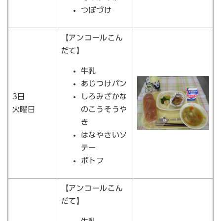
つぼづけ
【アンコールこん
だて】
牛乳
あじつけパン
3日
しろみざかな
火曜日
のこうそうや
き
はなやさいソ
テー
ポトフ
【アンコールこん
だて】