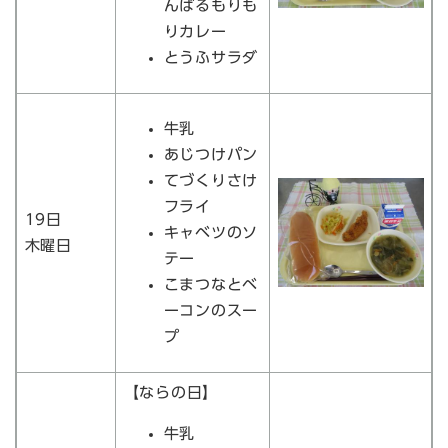
んばるもりも
りカレー
とうふサラダ
牛乳
あじつけパン
てづくりさけ
フライ
19日
キャベツのソ
木曜日
テー
こまつなとベ
ーコンのスー
プ
【ならの日】
牛乳