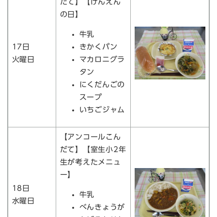
だて】【げんえん
の日】
牛乳
17日
きかくパン
火曜日
マカロニグラ
タン
にくだんごの
スープ
いちごジャム
【アンコールこん
だて】【室生小2年
生が考えたメニュ
ー】
18日
牛乳
水曜日
べんきょうが