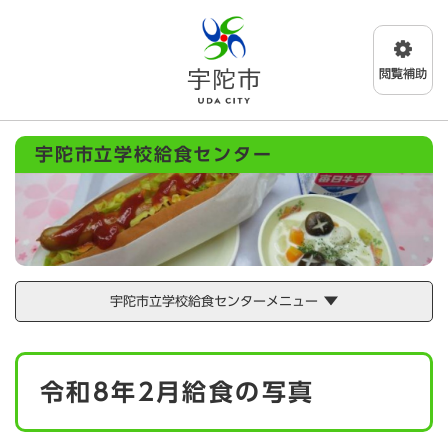
ペ
メニューを飛ばして本文へ
ー
ジ
の
先
頭
で
宇陀市立学校給食センター
す
。
宇陀市立学校給食センターメニュー
本
令和8年2月給食の写真
文