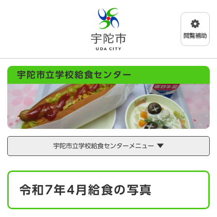
ペ
メニューを飛ばして本文へ
ー
ジ
の
先
頭
で
宇陀市立学校給食センター
す
。
宇陀市立学校給食センターメニュー
本
令和7年4月給食の写真
文