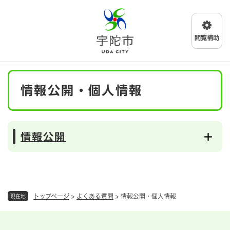
ペ
メニューを飛ばして本文へ
ー
ジ
の
先
頭
で
本
す
情報公開・個人情報
文
。
情報公開
トップページ
>
よくある質問
>
情報公開・個人情報
現在地