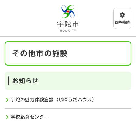
ペ
メニューを飛ばして本文へ
ー
ジ
の
先
頭
で
本
す
その他市の施設
文
。
お知らせ
宇陀の魅力体験施設（じゆうだハウス）
学校給食センター