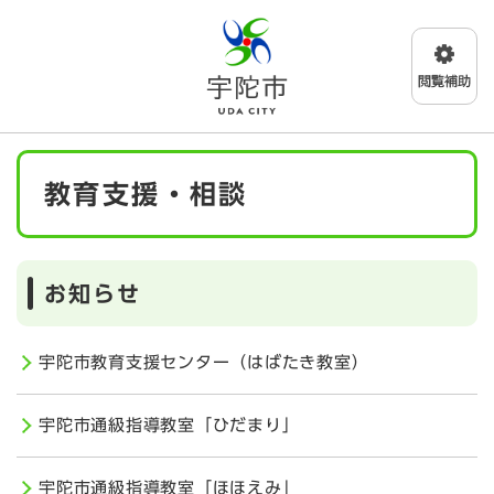
ペ
メニューを飛ばして本文へ
ー
ジ
の
先
頭
で
本
す
教育支援・相談
文
。
お知らせ
宇陀市教育支援センター（はばたき教室）
宇陀市通級指導教室「ひだまり」
宇陀市通級指導教室「ほほえみ」